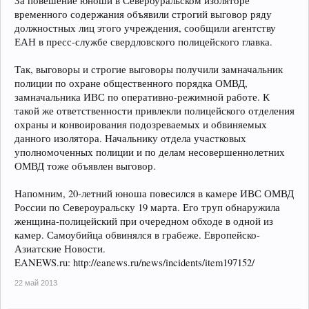
За повешение юноши в Североуральском изоляторе
временного содержания объявили строгий выговор ряду
должностных лиц этого учреждения, сообщили агентству
ЕАН в пресс-службе свердловского полицейского главка.
Так, выговоры и строгие выговоры получили замначальник
полиции по охране общественного порядка ОМВД,
замначальника ИВС по оперативно-режимной работе. К
такой же ответственности привлекли полицейского отделения
охраны и конвоирования подозреваемых и обвиняемых
данного изолятора. Начальнику отдела участковых
уполномоченных полиции и по делам несовершеннолетних
ОМВД тоже объявлен выговор.
Напомним, 20-летний юноша повесился в камере ИВС ОМВД
России по Североуральску 19 марта. Его труп обнаружила
женщина-полицейский при очередном обходе в одной из
камер. Самоубийца обвинялся в грабеже. Европейско-
Азиатские Новости.
EANEWS.ru: http://eanews.ru/news/incidents/item197152/
22 май 2013