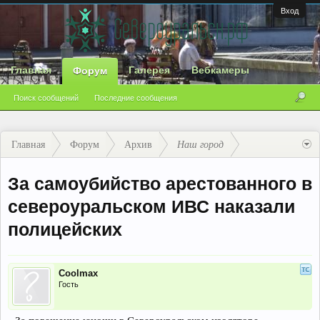
Вход
Главная
Галерея
Вебкамеры
Форум
Поиск сообщений
Последние сообщения
Главная
Форум
Архив
Наш город
За самоубийство арестованного в
североуральском ИВС наказали
полицейских
Coolmax
Гость