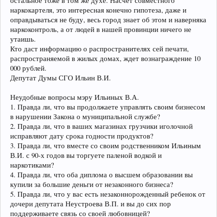
остальное тоже в том же духе. Насчет совместного
наркокартеля, это интересная конечно гипотеза, даже и
оправдываться не буду, весь город знает об этом и наверняка
наркоконтроль, а от людей в нашей провинции ничего не
утаишь.
Кто даст информацию о распространителях сей печати,
распространяемой в жилых домах, ждет вознаграждение 10
000 рублей.
Депутат Думы СГО Ильин В.И.
Неудобные вопросы мэру Ильиных В.А.
1. Правда ли, что вы продолжаете управлять своим бизнесом
в нарушении Закона о муниципальной службе?
2. Правда ли, что в ваших магазинах грузчики иголочной
исправляют дату срока годности продуктов?
3. Правда ли, что вместе со своим родственником Ильиным
В.И. с 90-х годов вы торгуете паленой водкой и
наркотиками?
4. Правда ли, что оба диплома о высшем образовании вы
купили за большие деньги от незаконного бизнеса?
5. Правда ли, что у вас есть незаконнорожденный ребенок от
дочери депутата Неустроева В.П. и вы до сих пор
поддерживаете связь со своей любовницей?