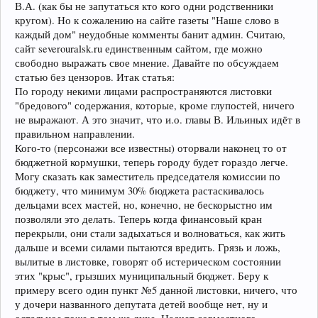
В.А. (как бы не запутаться кто кого одни родственники
кругом). Но к сожалению на сайте газеты "Наше слово в
каждый дом" неудобные комменты банит админ. Считаю,
сайт severouralsk.ru единственным сайтом, где можно
свободно выражать свое мнение. Давайте по обсуждаем
статью без цензоров. Итак статья:
По городу некими лицами распространяются листовки
"бредового" содержания, которые, кроме глупостей, ничего
не выражают. А это значит, что и.о. главы В. Ильиных идёт в
правильном направлении.
Кого-то (персонажи все известны) оторвали наконец то от
бюджетной кормушки, теперь городу будет гораздо легче.
Могу сказать как заместитель председателя комиссии по
бюджету, что минимум 30% бюджета растаскивалось
дельцами всех мастей, но, конечно, не бескорыстно им
позволяли это делать. Теперь когда финансовый кран
перекрыли, они стали задыхаться и волноваться, как жить
дальше и всеми силами пытаются вредить. Грязь и ложь,
вылитые в листовке, говорят об истерическом состоянии
этих "крыс", грызших муниципальный бюджет. Беру к
примеру всего один пункт №5 данной листовки, ничего, что
у дочери названного депутата детей вообще нет, ну и