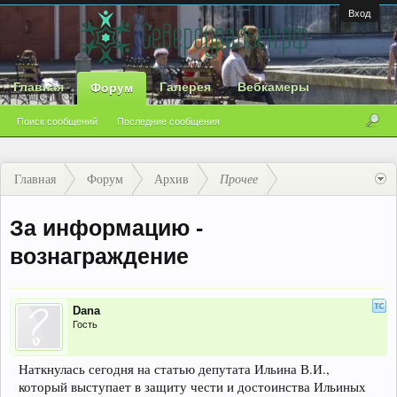
Вход
Главная
Галерея
Вебкамеры
Форум
Поиск сообщений
Последние сообщения
Главная
Форум
Архив
Прочее
За информацию -
вознаграждение
Dana
Гость
Наткнулась сегодня на статью депутата Ильина В.И.,
который выступает в защиту чести и достоинства Ильиных