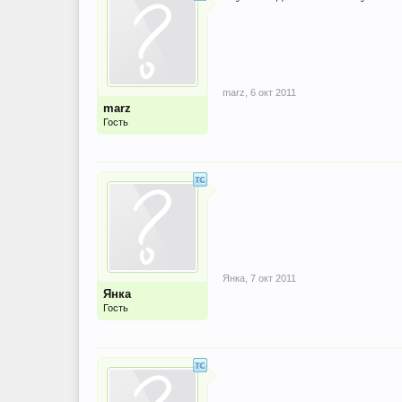
marz
,
6 окт 2011
marz
Гость
Янка
,
7 окт 2011
Янка
Гость