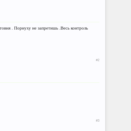
олтовня . Порнуху не запретишь .Весь контроль
#2
#3