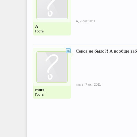
А
,
7 окт 2011
А
Гость
Секса не было?! А вообще заб
marz
,
7 окт 2011
marz
Гость