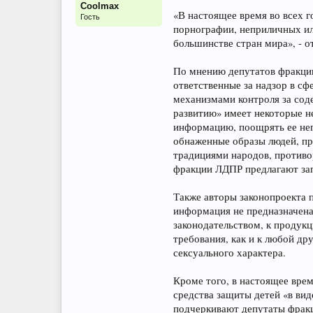
Coolmax
«В настоящее время во всех 
Гость
порнографии, неприличных ил
большинстве стран мира», - о
По мнению депутатов фракции
ответственные за надзор в с
механизмами контроля за сод
развитию» имеет некоторые не
информацию, поощрять ее нег
обнаженные образы людей, пре
традициями народов, противо
фракции ЛДПР предлагают за
Также авторы законопроекта 
информация не предназначена
законодательством, к продукц
требования, как и к любой др
сексуального характера.
Кроме того, в настоящее вре
средства защиты детей «в ви
подчеркивают депутаты фрак