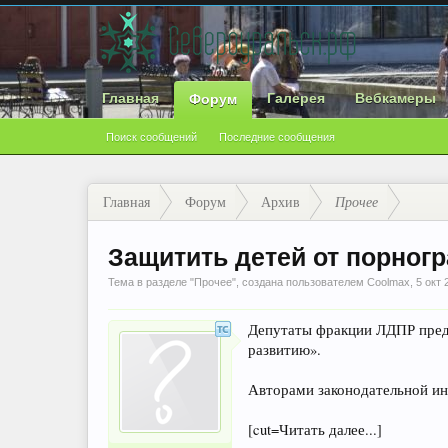
Главная
Галерея
Вебкамеры
Форум
Поиск сообщений
Последние сообщения
Главная
Форум
Архив
Прочее
Защитить детей от порног
Тема в разделе "
Прочее
", создана пользователем
Coolmax
,
5 окт 
Депутаты фракции ЛДПР предл
развитию».
Авторами законодательной и
[cut=Читать далее...]