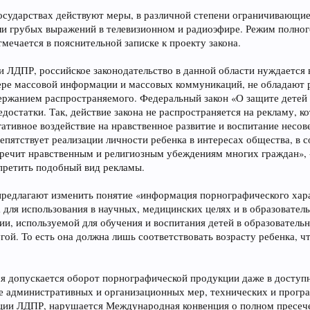
государствах действуют меры, в различной степени ограничивающие
и грубых выражений в телевизионном и радиоэфире. Режим полного
тмечается в пояснительной записке к проекту закона.
 ЛДПР, российское законодательство в данной области нуждается 
фере массовой информации и массовых коммуникаций, не обладают
ержанием распространяемого. Федеральный закон «О защите детей
достатки. Так, действие закона не распространяется на рекламу, 
ативное воздействие на нравственное развитие и воспитание несо
пятствует реализации личности ребенка в интересах общества, в 
речит нравственным и религиозным убеждениям многих граждан», 
претить подобный вид рекламы.
предлагают изменить понятие «информация порнографического харак
 для использования в научных, медицинских целях и в образовател
ии, используемой для обучения и воспитания детей в образователь
угой. То есть она должна лишь соответствовать возрасту ребенка,
мя допускается оборот порнографической продукции даже в доступ
де административных и организационных мер, технических и прогр
ции ЛДПР, нарушается Международная конвенция о полном пресече