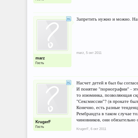
Запретить нужно и можно. Нап
marz
,
5 окт 2011
marz
Гость
Насчет детей я был бы согласен
И понятие "порнографии" - эт
то изюминка, позволяющая скр
"Сексмиссии"? (в прокате был
Конечно, есть разные тенденц
Рембрандта в таком случае то
чиновников, они обязательно 
KrugerF
Гость
KrugerF
,
6 окт 2011