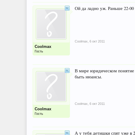
Ой да ладно уж. Раньше 22-00
Coolmax
,
6 окт 2011
Coolmax
Гость
В мире юридическом понятие 
быть нюансы.
Coolmax
,
6 окт 2011
Coolmax
Гость
А у тебя детишки спят уже в 2