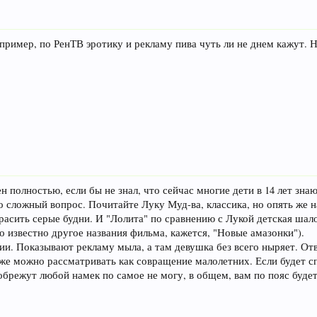
ример, по РенТВ эротику и рекламу пива чуть ли не днем кажут. Н
 полностью, если бы не знал, что сейчас многие дети в 14 лет знают 
о сложный вопрос. Почитайте Луку Муд-ва, классика, но опять же на
асить серые будни. И "Лолита" по сравнению с Лукой детская шало
о известно другое названия фильма, кажется, "Новые амазонки").
ии. Показывают рекламу мыла, а там девушка без всего ныряет. Отв
же можно рассматривать как совращение малолетних. Если будет сп
обрежут любой намек по самое не могу, в общем, вам по пояс будет