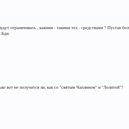
 будут ограничивать , какими - такими тех . средствами ? Пустая б
.Бди.
ько вот не получится ли, как со "святым Чаплином" и "Лолитой"?