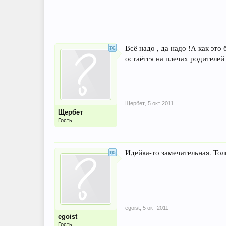
Всё надо , да надо !А как это
остаётся на плечах родителей 
Щербет
,
5 окт 2011
Щербет
Гость
Идейка-то замечательная. Тол
egoist
,
5 окт 2011
egoist
Гость