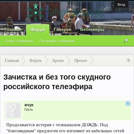
Вход
Главная
Галерея
Вебкамеры
Форум
Поиск сообщений
Последние сообщения
Главная
Форум
Архив
Прочее
Зачистка и без того скудного
российского телеэфира
вчук
Гость
Продолжается истерия с телеканалом ДОЖДЬ. Под
"благовидным" предлогом его изгоняют из кабельных сетей