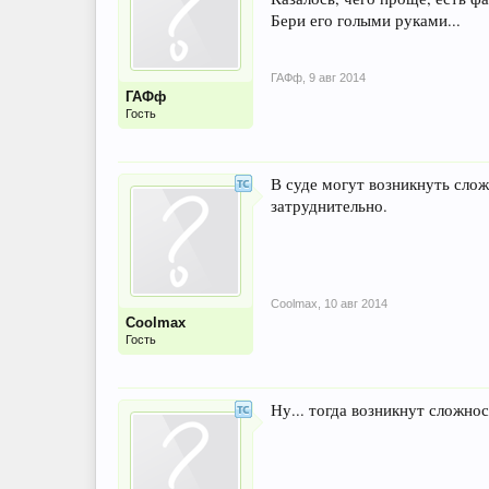
Бери его голыми руками...
ГАФф
,
9 авг 2014
ГАФф
Гость
В суде могут возникнуть слож
затруднительно.
Coolmax
,
10 авг 2014
Coolmax
Гость
Ну... тогда возникнут сложно