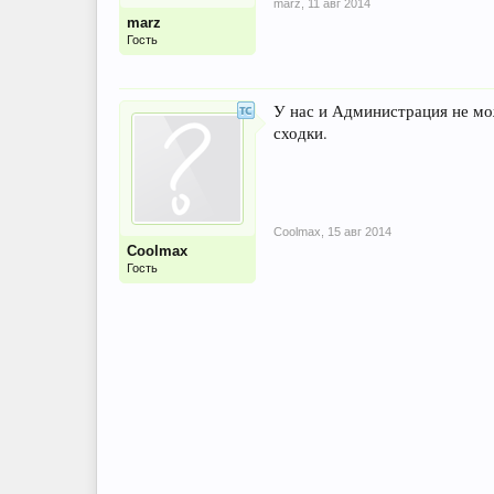
marz
,
11 авг 2014
marz
Гость
У нас и Администрация не мо
сходки.
Coolmax
,
15 авг 2014
Coolmax
Гость