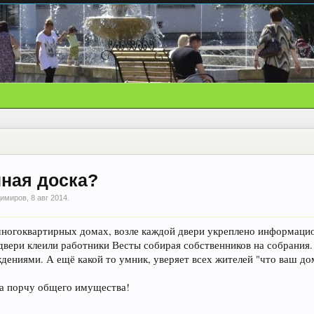
ная доска?
димиров
,
8 авг 2014
.
ногоквартирных домах, возле каждой двери укреплено информаци
 двери клеили работники Весты собирая собственников на собрания.
дениями. А ещё какой то умник, уверяет всех жителей "что ваш до
за порчу общего имущества!