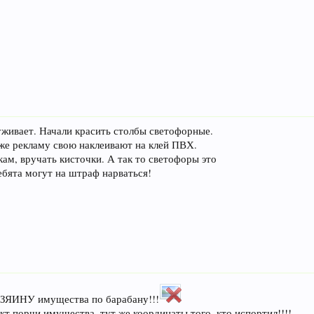
живает. Начали красить столбы светофорные.
 же рекламу свою наклеивают на клей ПВХ.
ам, вручать кисточки. А так то светофоры это
бята могут на штраф нарваться!
ОЗЯИНУ имущества по барабану!!!
акт порчи имущества, тут же координаты того, кто испортил!!!!