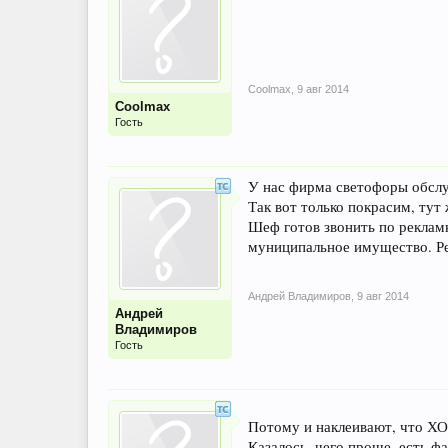
Coolmax
,
9 авг 2014
Coolmax
Гость
У нас фирма светофоры обслу
Так вот только покрасим, тут
Шеф готов звонить по рекламк
муниципальное имущество. Ре
Андрей Владимиров
,
9 авг 2014
Андрей
Владимиров
Гость
Потому и наклеивают, что Х
Казалось, чего проще, есть ф