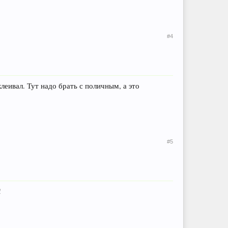
#4
леивал. Тут надо брать с поличным, а это
#5
!