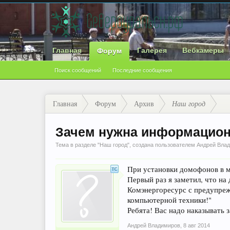
Главная
Галерея
Вебкамеры
Форум
Поиск сообщений
Последние сообщения
Главная
Форум
Архив
Наш город
Зачем нужна информацион
Тема в разделе "
Наш город
", создана пользователем
Андрей Вла
При установки домофонов в м
Первый раз я заметил, что на
Комэнергоресурс с предупреж
компьютерной техники!"
Ребята! Вас надо наказывать 
Андрей Владимиров
,
8 авг 2014