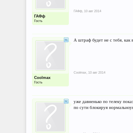
ГАФф
,
10 авг 2014
ГАФф
Гость
А штраф будет не с тебя, как 
Coolmax
,
10 авг 2014
Coolmax
Гость
уже давненько по телеку пока
по сути блокируя нормальноу