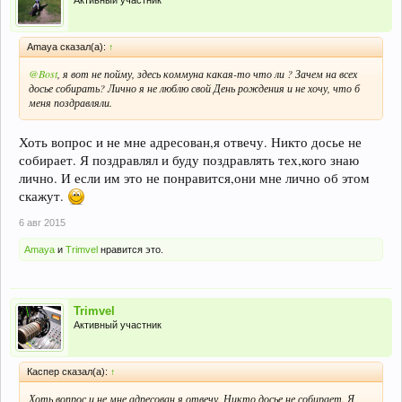
Активный участник
Amaya сказал(а):
↑
@Bost
, я вот не пойму, здесь коммуна какая-то что ли ? Зачем на всех
досье собирать? Лично я не люблю свой День рождения и не хочу, что б
меня поздравляли.
Хоть вопрос и не мне адресован,я отвечу. Никто досье не
собирает. Я поздравлял и буду поздравлять тех,кого знаю
лично. И если им это не понравится,они мне лично об этом
скажут.
6 авг 2015
Amaya
и
Trimvel
нравится это.
Trimvel
Активный участник
Каспер сказал(а):
↑
Хоть вопрос и не мне адресован,я отвечу. Никто досье не собирает. Я