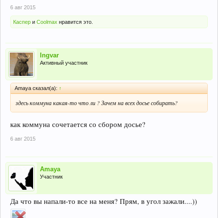
6 авг 2015
Каспер
и
Coolmax
нравится это.
Ingvar
Активный участник
Amaya сказал(а):
↑
здесь коммуна какая-то что ли ? Зачем на всех досье собирать?
как коммуна сочетается со сбором досье?
6 авг 2015
Amaya
Участник
Да что вы напали-то все на меня? Прям, в угол зажали....))