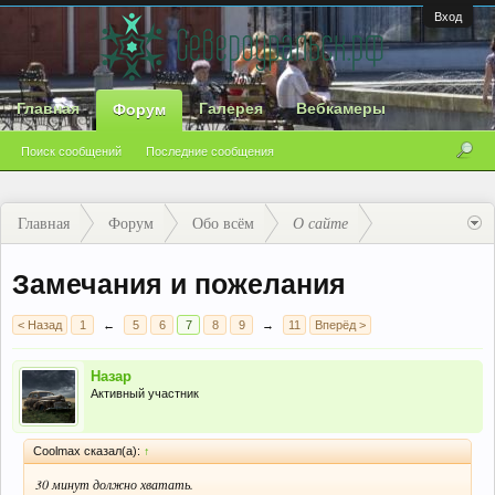
Вход
Главная
Галерея
Вебкамеры
Форум
Поиск сообщений
Последние сообщения
Главная
Форум
Обо всём
О сайте
Замечания и пожелания
< Назад
1
←
5
6
7
8
9
→
11
Вперёд >
Назар
Активный участник
Coolmax сказал(а):
↑
30 минут должно хватать.