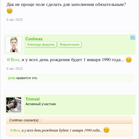
Дак не проще поле сделать для заполнения обязательным?
6 авг 2015
Coolmax
Команда форума
Форумчанин
@Bost
, и у всех день рождения будет 1 января 1990 года...
6 авг 2015
jenia
нравится это.
Trimvel
Активный участник
Coolmax сказал(а):
↑
@Bost
, и у всех день рождения будет 1 января 1990 года...