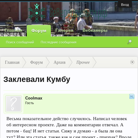
Вход
Главная
Галерея
Вебкамеры
Форум
Поиск сообщений
Последние сообщения
Главная
Форум
Архив
Прочее
Заклевали Кумбу
Coolmax
Гость
Весьма показательное действо случилось. Написал человек
об интересном проекте. Даже на комментарии отвечал. А
потом - бац! И нет статьи. Сижу и думаю - а была ли она
тут? Или эта статья, также как и сам проект - призрак? Вроде