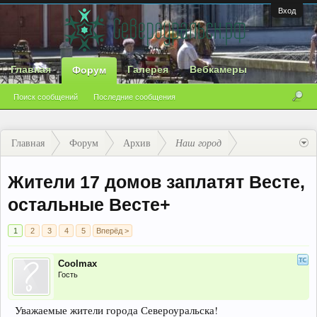
Вход
Главная
Галерея
Вебкамеры
Форум
Поиск сообщений
Последние сообщения
Главная
Форум
Архив
Наш город
Жители 17 домов заплатят Весте,
остальные Весте+
1
2
3
4
5
Вперёд >
Coolmax
Гость
Уважаемые жители города Североуральска!