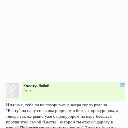
Колотунбабай
Гость
Ильиных, тебе ли не позорно-еще вчера горло рвал за
"Весту" на пару со своим родичем и бился с прокурором, а
теперь так же рьяно уже с прокурором на пару бьешься
против этой самой "Весты", которой ты открыл дорогу в
город? Побоялся груза ответственности? Тлгда на фига ты