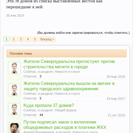
Эти 38 домов из списка выставленных вестой как
перешедшие к ней.
30 янв 2014
(Вы должны войти или зарегистрироваться, чтобы ответить.)
1
2
3
4
5
Вперёд >
Похожие темы
Жители Североуральска протестуют против
строительства мечети в городе
Coolmax
, в разделе:
Новости и слухи
Ответов:
3
28 мар 2018
Жители Североуральска вышли на митинг в
защиту городского здравоохранения
Coolmax
, в разделе:
Новости и слухи
Ответов:
3
24 мар 2017
Куда пропали 37 домов?
Coolmax
, в разделе:
Общий форум
Ответов:
44
21 окт 2016
Путин подписал закон о включении
общедомовых расходов в платежи ЖКХ
Андрей Владимиров
, в разделе:
Новости и слухи