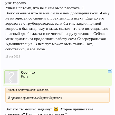
уже хорошо.
Ушел я потому, что не с кем было работать. С
Волосняковым что-ли мне было о чем договариваться? Я ему
не интересен со своими «проектами для всех». Еще до его
воровства с трубопроводом, если бы мне задали прямой
вопрос, я бы, глядя ему в глаза, сказал, что это потенциально
опасный для бюджета и не чистый на руку человек. Сейчас
меня пригласила продолжить работу сама Североуральская
Администрация. В чем тут может быть тайна? Вот,
собственно, и все. пока.
11 окт 2013
Coolmax
Гость
Людвиг Аристархович сказал(а):
В прошлое пришествие Бориса Борисыча
Вот это ты мощно задвинул
Второе пришествие
ожидается? Или сразу апокалипсис?