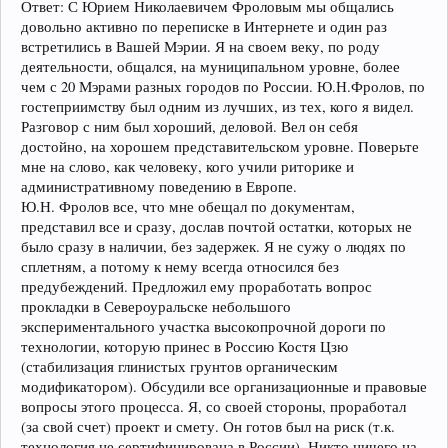
Ответ: С Юрием Николаевичем Фроловым мы общались
довольно активно по переписке в Интернете и один раз
встретились в Вашей Мэрии. Я на своем веку, по роду
деятельности, общался, на муниципальном уровне, более
чем с 20 Мэрами разных городов по России. Ю.Н.Фролов, по
гостеприимству был одним из лучших, из тех, кого я видел.
Разговор с ним был хороший, деловой. Вел он себя
достойно, на хорошем представительском уровне. Поверьте
мне на слово, как человеку, кого учили риторике и
административному поведению в Европе.
Ю.Н. Фролов все, что мне обещал по документам,
представил все и сразу, дослав почтой остатки, которых не
было сразу в наличии, без задержек. Я не сужу о людях по
сплетням, а потому к нему всегда относился без
предубеждений. Предложил ему проработать вопрос
прокладки в Североуральске небольшого
экспериментального участка высокопрочной дороги по
технологии, которую принес в Россию Костя Цзю
(стабилизация глинистых грунтов органическим
модификатором). Обсудили все организационные и правовые
вопросы этого процесса. Я, со своей стороны, проработал
(за свой счет) проект и смету. Он готов был на риск (т.к.
технология не сертифицирована в России). Никто ничего на