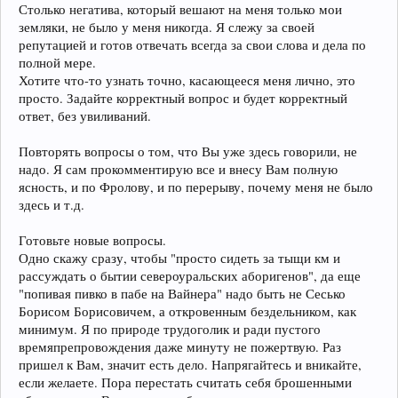
Столько негатива, который вешают на меня только мои
земляки, не было у меня никогда. Я слежу за своей
репутацией и готов отвечать всегда за свои слова и дела по
полной мере.
Хотите что-то узнать точно, касающееся меня лично, это
просто. Задайте корректный вопрос и будет корректный
ответ, без увиливаний.
Повторять вопросы о том, что Вы уже здесь говорили, не
надо. Я сам прокомментирую все и внесу Вам полную
ясность, и по Фролову, и по перерыву, почему меня не было
здесь и т.д.
Готовьте новые вопросы.
Одно скажу сразу, чтобы "просто сидеть за тыщи км и
рассуждать о бытии североуральских аборигенов", да еще
"попивая пивко в пабе на Вайнера" надо быть не Сесько
Борисом Борисовичем, а откровенным бездельником, как
минимум. Я по природе трудоголик и ради пустого
времяпрепровождения даже минуту не пожертвую. Раз
пришел к Вам, значит есть дело. Напрягайтесь и вникайте,
если желаете. Пора перестать считать себя брошенными