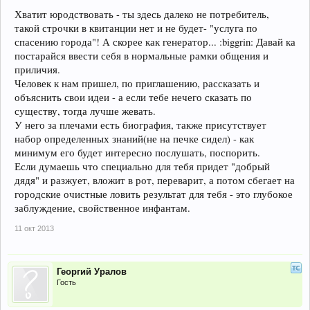
Хватит юродствовать - ты здесь далеко не потребитель,
такой строчки в квитанции нет и не будет- "услуга по
спасению города"! А скорее как генератор... :biggrin: Давай ка
постарайся ввести себя в нормальные рамки общения и
приличия.
Человек к нам пришел, по приглашению, рассказать и
объяснить свои идеи - а если тебе нечего сказать по
существу, тогда лучше жевать.
У него за плечами есть биография, также присутствует
набор определенных знаний(не на печке сидел) - как
минимум его будет интересно послушать, поспорить.
Если думаешь что специально для тебя придет "добрый
дядя" и разжует, вложит в рот, переварит, а потом сбегает на
городские очистные ловить результат для тебя - это глубокое
заблуждение, свойственное инфантам.
11 окт 2013
Георгий Уралов
Гость