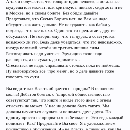
А так и получается, что говорит один человек, а остальные
мудрецы или молчат, или критикуют, пинают, сидя хоть и не
в Москве, но в своем болоте. Без обиды давайте.
Представьте, что Сесько Бориса нет, но Вам же надо
обсудить как жить дальше. Не посудачить, как бабки у
подъезда, что все плохо. Один что-то предлагает, другие -
обсуждают. Не говорят ему, что ты дурак, а советуются,
возможно ли это. Ведь даже убедиться, что это невозможно,
иногда полезней, чтобы не тратить лишние силы.
Разговаривать надо учиться. Эрудицию свою надо
расширять, а не сужать до примитива.
Стесняться не надо, спрашивать столько, пока не поймешь.
Ну выговорьтесь все "про меня", но о деле давайте тоже
говорить по сути.
Вы видите как Власть общается с народом? В основном -
молча! Дебатов боятся, с "широкой общественностью
советуются" так, что никто и нигде этого днем с огнем
отыскать не может. У нас не должно быть такого. Мы
должны научиться слушать и понимать друг друга. По
одному просто не прорваться из безнадеги. Это ведь каждый
понимает. Как? Предлагайте Вы свое. Я с удовольствием
поучаствую в обсуждении. Я - не Власть, а такой же, как Вы.