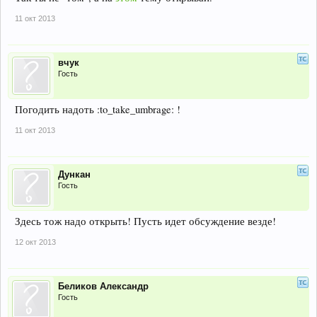
11 окт 2013
вчук
Гость
Погодить надоть :to_take_umbrage: !
11 окт 2013
Дункан
Гость
Здесь тож надо открыть! Пусть идет обсуждение везде!
12 окт 2013
Беликов Александр
Гость