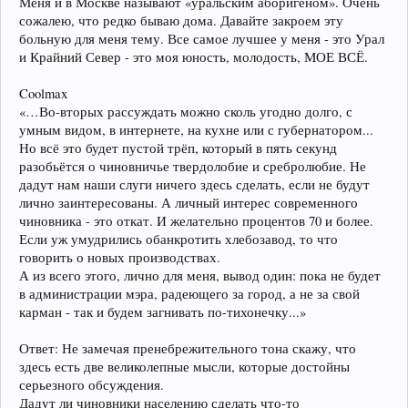
Меня и в Москве называют «уральским аборигеном». Очень
сожалею, что редко бываю дома. Давайте закроем эту
больную для меня тему. Все самое лучшее у меня - это Урал
и Крайний Север - это моя юность, молодость, МОЕ ВСЁ.
Coolmax
«…Во-вторых рассуждать можно сколь угодно долго, с
умным видом, в интернете, на кухне или с губернатором...
Но всё это будет пустой трёп, который в пять секунд
разобьётся о чиновничье твердолобие и сребролюбие. Не
дадут нам наши слуги ничего здесь сделать, если не будут
лично заинтересованы. А личный интерес современного
чиновника - это откат. И желательно процентов 70 и более.
Если уж умудрились обанкротить хлебозавод, то что
говорить о новых производствах.
А из всего этого, лично для меня, вывод один: пока не будет
в администрации мэра, радеющего за город, а не за свой
карман - так и будем загнивать по-тихонечку...»
Ответ: Не замечая пренебрежительного тона скажу, что
здесь есть две великолепные мысли, которые достойны
серьезного обсуждения.
Дадут ли чиновники населению сделать что-то