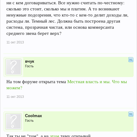
ни с кем договариваться. Все нужно считать по-честному:
сколько это стоит, сколько мы и платим. А то возникают
ненужные подозрения, что кто-то с кем-то делит доходы ли,
расходы ли. Темный лес. Должна быть построена другая
система, прозрачная чистая, или основа коммерсанта
среднего звена берет верх?
11 окт 2013
вчук
Гость
На том форуме открыта тема
Местная власть и мы. Что мы
можем?
11 окт 2013
Coolmax
Гость
Так ты не "том", а на
этом
тему открывай.