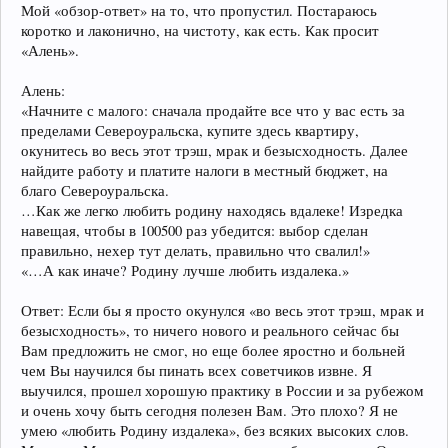
Мой «обзор-ответ» на то, что пропустил. Постараюсь
коротко и лаконично, на чистоту, как есть. Как просит
«Алень».
Алень:
«Начните с малого: сначала продайте все что у вас есть за
пределами Североуральска, купите здесь квартиру,
окунитесь во весь этот трэш, мрак и безысходность. Далее
найдите работу и платите налоги в местный бюджет, на
благо Североуральска.
…Как же легко любить родину находясь вдалеке! Изредка
навещая, чтобы в 100500 раз убедится: выбор сделан
правильно, нехер тут делать, правильно что свалил!»
«…А как иначе? Родину лучше любить издалека.»
Ответ: Если бы я просто окунулся «во весь этот трэш, мрак и
безысходность», то ничего нового и реального сейчас бы
Вам предложить не смог, но еще более яростно и больней
чем Вы научился бы пинать всех советчиков извне. Я
выучился, прошел хорошую практику в России и за рубежом
и очень хочу быть сегодня полезен Вам. Это плохо? Я не
умею «любить Родину издалека», без всяких высоких слов.