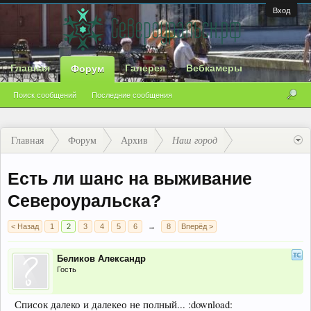
Вход
Главная
Галерея
Вебкамеры
Форум
Поиск сообщений
Последние сообщения
Главная
Форум
Архив
Наш город
Есть ли шанс на выживание
Североуральска?
< Назад
1
2
3
4
5
6
→
8
Вперёд >
Беликов Александр
Гость
Список далеко и далекео не полный... :download: