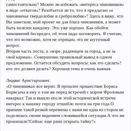
самостоятельно? Можно ли избежать «интереса чиновников»
в виде «откатов»? Разобъется ли то, что я предлагаю «о
чиновничье твердолобие и сребролюбие»? Здесь я вижу, что
Вы заметили, мой проект не для блага чиновников, а может
быть полезен каждому. Это уже хорошо. Как обойти
чиновничий беспредел, об этом надо поговорить. Я считаю,
что это возможно, хотя не отрицаю, это не шуточный
вопрос.
Вторая часть поста, о «мэре, радеющем за город, а не за
свой карман». Совершенно правильный вывод в одном
предложении. Остается обсудить вопросы: как это сделать?
кто это должен делать? Хорошая тема и очень важная.
Людвиг Аристархович:
«О чиновниках-все верно. В прошлое пришествие Бориса
Борисыча я ему о том же перед встречей с мэром Фроловым
накаркал. Так и вышло-после этой исторической встречи
интерес к нашему городу отшибло почти на три года.О
причине такой резкой перемены с нами ни одна из сторон не
поделилась своим видением сложившейся ситуации.А что же
произошло?Сейчас еще рано открыть тайну?»