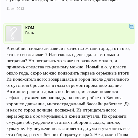
11 окт 2013
КОМ
Гость
А вообще, сильно ли зависит качество жизни города от того,
кто его возглавляет? Или сколько денег дали - столько и
потратил? Но потратить то тоже по разному можно, и
привлечь средства по-разному можно. Новый и.о. у власти
около года, скоро можно подводить первые серьезные итоги.
Из положительного: возвращаясь в город после длительного
отсутствия бросается в глаза отремонтированное здание
Администрации и домов по Ленина, местами появился
асфальт, ухоженная площадь, на новостройке по Баянова
хорошее движение, многострадальный бассейн работает. Да
и как то город почище, посвежей. Из отрицательного:
неразбериха с коммуналкой, в конец запутали. Из среднего:
смущает обсуждение в статьях поборов в садах, школе,
культуре. Ну неужели нельзя довести до ума и узаконить все
эти сборы, раз уж без них бюджету в край. Не должен Глава