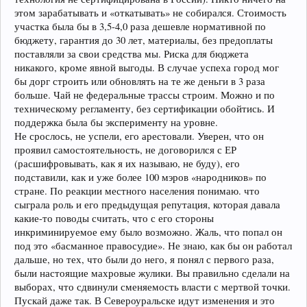
этом зарабатывать и «откатывать» не собирался. Стоимость
участка была бы в 3,5-4,0 раза дешевле нормативной по
бюджету, гарантия до 30 лет, материалы, без предоплаты
поставляли за свои средства мы. Риска для бюджета
никакого, кроме явной выгоды. В случае успеха город мог
бы дорг строить или обновлять на те же деньги в 3 раза
больше. Чай не федеральные трассы строим. Можно и по
техническому регламенту, без сертификации обойтись. И
поддержка была бы эксперименту на уровне.
Не срослось, не успели, его арестовали. Уверен, что он
проявил самостоятельность, не договорился с ЕР
(расшифровывать, как я их называю, не буду), его
подставили, как и уже более 100 мэров «народников» по
стране. По реакции местного населения понимаю. что
сыграла роль и его предыдущая репутация, которая давала
какие-то поводы считать, что с его стороны
инкриминируемое ему было возможно. Жаль, что попал он
под это «басманное правосудие». Не знаю, как бы он работал
дальше, но тех, что были до него, я понял с первого раза,
были настоящие махровые жулики. Вы правильно сделали на
выборах, что сдвинули сменяемость власти с мертвой точки.
Пускай даже так. В Североуральске идут изменения и это