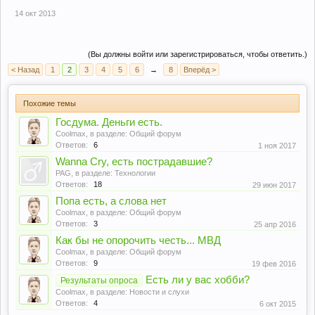
14 окт 2013
(Вы должны войти или зарегистрироваться, чтобы ответить.)
< Назад
1
2
3
4
5
6
→
8
Вперёд >
Похожие темы
Госдума. Деньги есть.
Coolmax
, в разделе:
Общий форум
Ответов:
6
1 ноя 2017
Wanna Cry, есть пострадавшие?
PAG
, в разделе:
Технологии
Ответов:
18
29 июн 2017
Попа есть, а слова нет
Coolmax
, в разделе:
Общий форум
Ответов:
3
25 апр 2016
Как бы не опорочить честь... МВД
Coolmax
, в разделе:
Общий форум
Ответов:
9
19 фев 2016
Есть ли у вас хобби?
Результаты опроса
Coolmax
, в разделе:
Новости и слухи
Ответов:
4
6 окт 2015