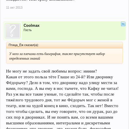
11 окт 2013
Coolmax
Гость
Птица_Ёж сказал(а):
У него за плечами есть биография, также присутствует набор
определенных знаний
Не могу не задать свой любимы вопрос: иииии?
Какая от этого польза тёте Глаше из 24-й? Или дворнику
Фёдорычу? Дело в том, что дворнику надо улицу мести за
вами, господа. А вы ему в нос тычете, что Кафку не читал!
Раз уж вы все такие умные, то сделайте так, чтобы после
тяжёлого трудового дня, тот же Фёдорыч мог с женой в
театр, или на худой конец в кино, сходить. Так нет! Вместо
того чтобы сделать, вы ему говорите, что он дурак, раз до
сих пор в дворниках. И не понять вам, со всеми вашими
высшими образованиями, интегралами и дискретными
функциями, что дворник - это, может быть, философия.