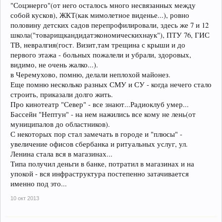
"Соцэнерго"(от него осталось много несвязанных между
собой кусков), ЖКТ(как мимолетное виденье...), ровно
половину детских садов перепрофилировали, здесь же 7 и 12
школа("товарищкандидатэкономическихнаук"), ПТУ 76, ГИС
ТВ, невралгия(гост. Визит,там трещина с крыши и до
первого этажа - больных пожалели и убрали, здоровых,
видимо, не очень жалко...).
в Черемухово, помню, делали неплохой майонез.
Еще помню несколько разных СМУ и СУ - когда нечего стало
строить, приказали долго жить.
Про кинотеатр "Север" - все знают...Радиоклуб умер...
Бассейн "Нептун" - на нем нажились все кому не лень(от
муниципалов до областников).
С некоторых пор стал замечать в городе и "плюсы" -
увеличение офисов сбербанка и ритуальных услуг, ул.
Ленина стала вся в магазинах...
Типа получил деньги в банке, потратил в магазинах и на
упокой - вся инфраструктура постепенно затачивается
именно под это...
10 окт 2013