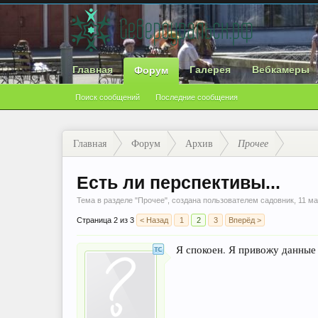
Главная
Галерея
Вебкамеры
Форум
Поиск сообщений
Последние сообщения
Главная
Форум
Архив
Прочее
Есть ли перспективы...
Тема в разделе "
Прочее
", создана пользователем
садовник
,
11 ма
Страница 2 из 3
< Назад
1
2
3
Вперёд >
Я спокоен. Я привожу данные 