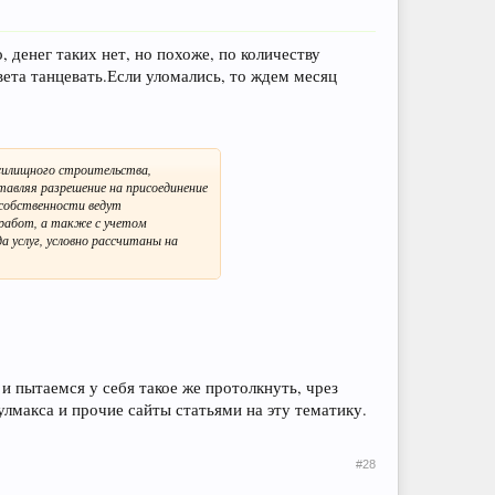
, денег таких нет, но похоже, по количеству
ета танцевать.Если уломались, то ждем месяц
жилищного строительства,
авляя разрешение на присоединение
 собственности ведут
работ, а также с учетом
 услуг, условно рассчитаны на
и пытаемся у себя такое же протолкнуть, чрез
улмакса и прочие сайты статьями на эту тематику.
#28