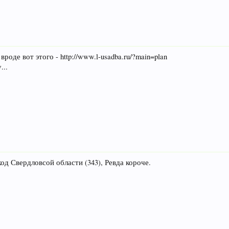
роде вот этого - http://www.l-usadba.ru/?main=plan
...
д Свердловсой области (343), Ревда короче.