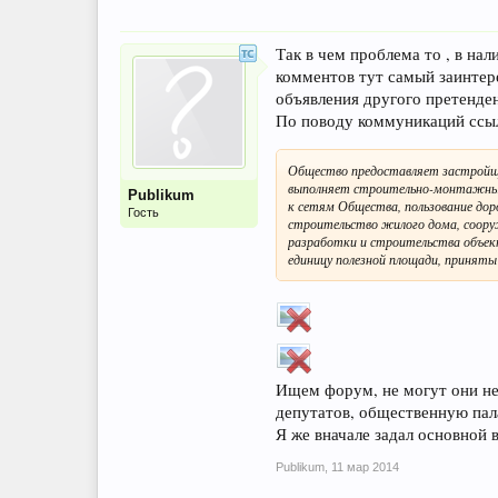
Так в чем проблема то , в на
комментов тут самый заинтере
объявления другого претенден
По поводу коммуникаций ссы
Общество предоставляет застройщи
выполняет строительно-монтажные 
Publikum
к сетям Общества, пользование дор
Гость
строительство жилого дома, соору
разработки и строительства объект
единицу полезной площади, принят
Ищем форум, не могут они не 
депутатов, общественную пала
Я же вначале задал основной в
Publikum
,
11 мар 2014