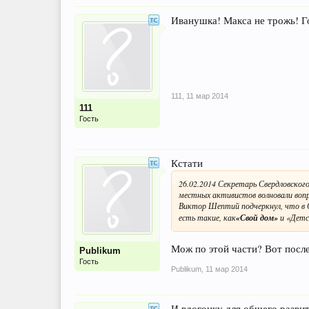
Иванушка! Макса не трожь! Г
111
,
11 мар 2014
111
Гость
Кстати
26.02.2014 Секретарь Свердловског
местных активистов волновали воп
Виктор Шептий подчеркнул, что в С
есть такие, как
«Свой дом»
и «Детск
Мож по этой части? Вот после
Publikum
Гость
Publikum
,
11 мар 2014
И вдогонку для общего разви