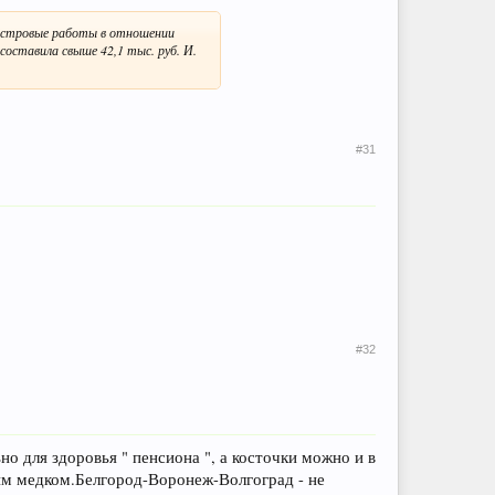
дастровые работы в отношении
оставила свыше 42,1 тыс. руб. И.
#31
#32
о для здоровья " пенсиона ", а косточки можно и в
им медком.Белгород-Воронеж-Волгоград - не