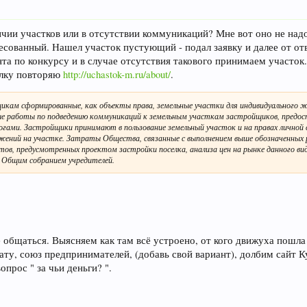
личии участков или в отсутствии коммуникаций? Мне вот оно не надо
сованный. Нашел участок пустующий - подал заявку и далее от отв
та по конкурсу и в случае отсутствия такового принимаем участок.
лку повторяю
http://uchastok-m.ru/about/
.
кам сформированные, как объекты права, земельные участки для индивидуального 
работы по подведению коммуникаций к земельным участкам застройщиков, предост
огами. Застройщики принимают в пользование земельный участок и на правах личной
жений на участке. Затраты Общества, связанные с выполнением выше обозначенных 
ов, предусмотренных проектом застройки поселка, анализа цен на рынке данного вида
ы Общим собранием учредителей.
общаться. Выясняем как там всё устроено, от кого движуха пошла 
ту, союз предпринимателей, (добавь свой вариант), долбим сайт К
опрос " за чьи деньги? ".