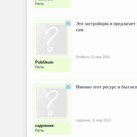
Гость
Это застройщик и предлагает 
сам.
Publikum
,
11 мар 2014
Publikum
Гость
Именно этот ресурс и был исп
садовник
,
11 мар 2014
садовник
Гость