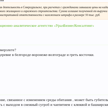
я деятельность в Североуральске, при расчетах с гражданами завышала цены на ка
ьного жилищного и гаражного строительства. Сумма излишне полученной ею выручки с
нистративной ответственности с наложением штрафа в размере 50 тыс. руб.
мационно-аналитическое агентство «УралБизнесКонсалтинг»
 мерзлоте?
еревне в белгороде-воронеже-волгограде и греть косточки.
ие, связанное с изменением среды обитания , может быть губительн
ть с выходом в снежный сугроб и чаепитием с клюквой и башкирск