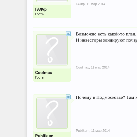
ГАФф
,
11 мар 2014
ГАФф
Гость
Возможно есть какой-то план, в
И инвесторы зондируют почву
Coolmax
,
11 мар 2014
Coolmax
Гость
Почему в Подмосковье? Там ко
Publikum
,
11 мар 2014
Publikum