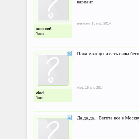
вариант!
алексей
,
15 мар 2014
алексей
Гость
Пока молоды и есть силы беги
vlad
,
18 апр 2014
vlad
Гость
Да,да,да... Бегите все в Моск