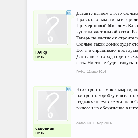
Давайте начнём с того скольк
Правильно, квартиры в городе
Пример-новый 60кв дом. Каким
куплена частным образом. Ра
Теперь по частному строител
Сколько такой домик будет сто
Вот я и спрашиваю, в котор
ГАФф
Для нашего города один выход
Гость
есть. Никто не будет тянуть к
ГАФф
,
11 мар 2014
Что строить - многоквартирны
построить коробку и вселить
подключением к сетям, но в С
вынесен на обсуждение в инте
садовник
,
11 мар 2014
садовник
Гость