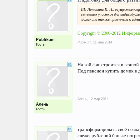
ИП Ломакина И. Н., осуществляюща
земельных участков для индивидуал
Ломакина также привлечена к адми
Copyright © 2000-2012 Инфор
Publikum
Publikum
,
11 мар 2014
Гость
На кой фиг строится в вечной
Под пенсион купить домик в д
Алень
,
12 мар 2014
Алень
Гость
трансформировать своё сознан
свежесрубленой баньке погре