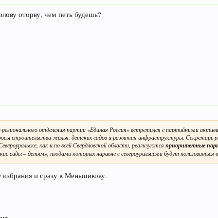
олову оторву, чем петь будешь?
о регионального отделения партии «Единая Россия» встретился с партийными активи
росы строительства жилья, детских садов и развития инфраструктуры. Секретарь р
евероуральске, как и по всей Свердловской области, реализуются
приоритетные пар
ие сады – детям», плодами которых наравне с североуральцами будут пользоваться 
 избрания и сразу к Меньшикову.
тия