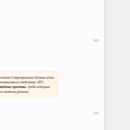
#29
стами Североуральска Больше всего
егионального отделения «ЕР»
тийные проекты
, среди которых
все жители региона.
#30