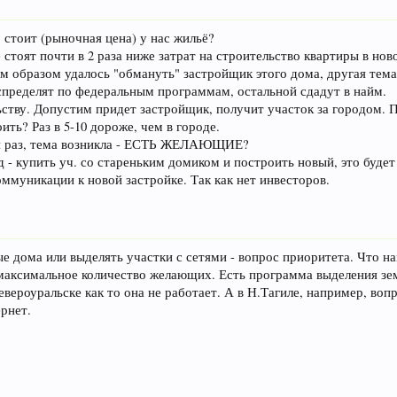
о стоит (рыночная цена) у нас жильё?
 стоят почти в 2 раза ниже затрат на строительство квартиры в нов
 образом удалось "обмануть" застройщик этого дома, другая тема. 
спределят по федеральным программам, остальной сдадут в найм.
ьству. Допустим придет застройщик, получит участок за городом. 
ить? Раз в 5-10 дороже, чем в городе.
ый раз, тема возникла - ЕСТЬ ЖЕЛАЮЩИЕ?
 - купить уч. со стареньким домиком и построить новый, это будет
оммуникации к новой застройке. Так как нет инвесторов.
е дома или выделять участки с сетями - вопрос приоритета. Что н
 максимальное количество желающих. Есть программа выделения зе
евероуральске как то она не работает. А в Н.Тагиле, например, воп
рнет.