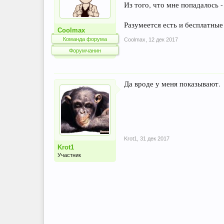
Из того, что мне попадалось -
Разумеется есть и бесплатные
Coolmax
Команда форума
Coolmax
,
12 дек 2017
Форумчанин
Да вроде у меня показывают.
Krot1
,
31 дек 2017
Krot1
Участник