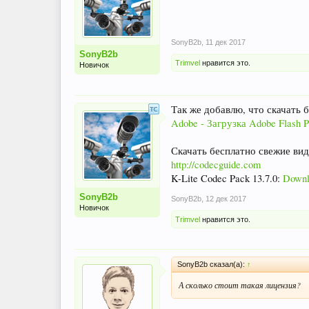
SonyB2b
,
11 дек 2017
SonyB2b
Trimvel
нравится это.
Новичок
Так же добавлю, что скачать 
Adobe - Загрузка Adobe Flash P
Скачать бесплатно свежие вид
http://codecguide.com
K-Lite Codec Pack 13.7.0:
Downl
SonyB2b
SonyB2b
,
12 дек 2017
Новичок
Trimvel
нравится это.
SonyB2b сказал(а):
↑
А сколько стоит такая лицензия?