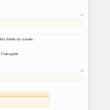
#4
йта Adobe по ссылке:
 Codecguide:
#5