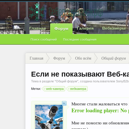
Главная
Галерея
Вебкамеры
Форум
Поиск сообщений
Последние сообщения
Главная
Форум
Обо всём
Общий форум
Если не показывают Веб-к
Тема в разделе "
Общий форум
", создана пользователем
SonyB2b
Метки:
web-камера
вебкамера
Многие стали жаловаться что 
Error loading player: No 
Мне не помогло ни обновление
очередь).