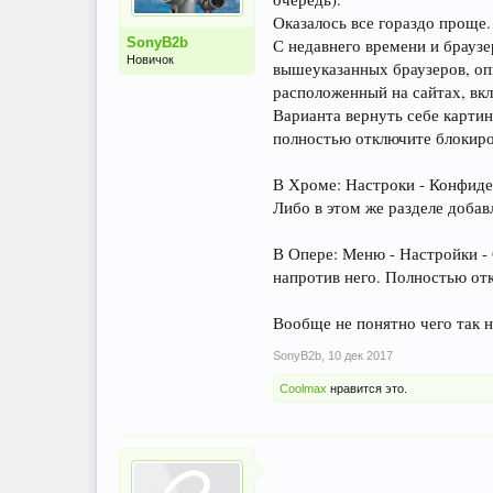
Оказалось все гораздо проще.
SonyB2b
С недавнего времени и браузе
Новичок
вышеуказанных браузеров, опц
расположенный на сайтах, вк
Варианта вернуть себе картинк
полностью отключите блокиров
В Хроме: Настроки - Конфиден
Либо в этом же разделе добавл
В Опере: Меню - Настройки - 
напротив него. Полностью отк
Вообще не понятно чего так н
SonyB2b
,
10 дек 2017
Coolmax
нравится это.