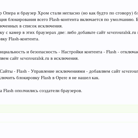
р Опера и браузер Хром стали негласно (но как будто по сговору) б
ия блокирования всего Flash-контента включается по умолчанию. Б
люченных в список исключения.
у с камер в этих браузерах две: либо добавьте сайт severouralsk.ru
ку Flash-контента.
циальность и безопасность - Настройки контента - Flash - отключа
яем сайт severouralsk.ru в исключения.
Сайты - Flash - Управление исключениями - добавляем сайт severou
лючить блокировку Flash в Opere я не нашел как.
а Flash ополчились создатели браузеров.