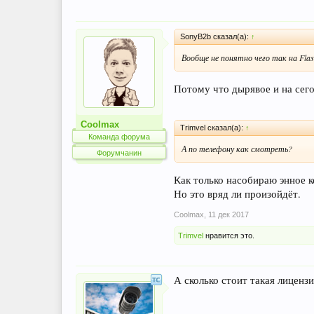
SonyB2b сказал(а):
↑
Вообще не понятно чего так на Flas
Потому что дырявое и на сег
Coolmax
Trimvel сказал(а):
↑
Команда форума
А по телефону как смотреть?
Форумчанин
Как только насобираю энное к
Но это вряд ли произойдёт.
Coolmax
,
11 дек 2017
Trimvel
нравится это.
А сколько стоит такая лиценз