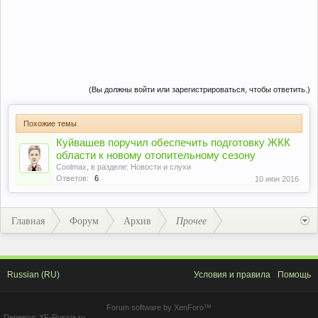
(Вы должны войти или зарегистрироваться, чтобы ответить.)
Похожие темы
Куйвашев поручил обеспечить подготовку ЖКК
области к новому отопительному сезону
Coolmax
, в разделе:
Новости и слухи
Ответов:
6
10 июн 2016
Главная
Форум
Архив
Прочее
Russian (RU)
Условия и правила
Помощь
Forum software by XenForo™
Перевод:
XF-Russia.ru