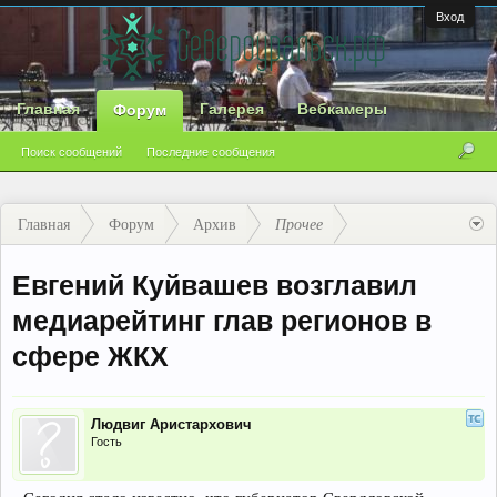
Вход
Главная
Галерея
Вебкамеры
Форум
Поиск сообщений
Последние сообщения
Главная
Форум
Архив
Прочее
Евгений Куйвашев возглавил
медиарейтинг глав регионов в
сфере ЖКХ
Людвиг Аристархович
Гость