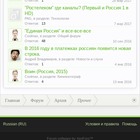
Ответов:
1
26 мар 2017
"Ростелеком" где каналы? (Первый и Россия 1 в
HD)
PAG
, в разделе:
Технологии
Ответов:
13
7 мар 2017
"Единая Россия" и все-все-все
Coolmax
, в разделе:
Общий форум
Ответов:
48
10 сен 2016
В 2016 году в платежках россиян появится новая
строка.
Андрей Владимиров
, в разделе:
Новости и слухи
Ответов:
1
4 янв 2016
Воин (Россия, 2015)
Coolmax
, в разделе:
Кинематограф
Ответов:
4
13 янв 2016
Главная
Форум
Архив
Прочее
Russian (RU)
Условия и правила
Помощь
Forum software by XenForo™