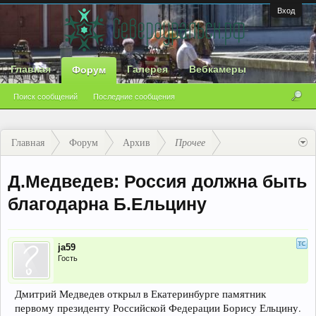
Вход
Главная
Галерея
Вебкамеры
Форум
Поиск сообщений
Последние сообщения
Главная
Форум
Архив
Прочее
Д.Медведев: Россия должна быть
благодарна Б.Ельцину
ja59
Гость
Дмитрий Медведев открыл в Екатеринбурге памятник
первому президенту Российской Федерации Борису Ельцину.