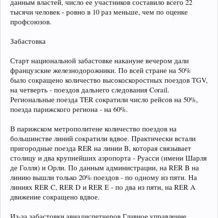
данным властей, число ее участников составило всего 22
тысячи человек - ровно в 10 раз меньше, чем по оценке
профсоюзов.
Забастовка
Старт национальной забастовке накануне вечером дали
французские железнодорожники. По всей стране на 50%
было сокращено количество высокоскоростных поездов TGV,
на четверть - поездов дальнего следования Corail.
Региональные поезда TER сократили число рейсов на 50%,
поезда парижского региона - на 60%.
В парижском метрополитене количество поездов на
большинстве линий сократили вдвое. Практически встали
пригородные поезда RER на линии B, которая связывает
столицу и два крупнейших аэропорта - Руасси (имени Шарля
де Голля) и Орли. По данным администрации, на RER B на
линию вышли только 20% поездов - по одному из пяти. На
линиях RER C, RER D и RER E - по два из пяти, на RER A
движение сокращено вдвое.
Из-за забастовки авиадиспетчеров Главное управление