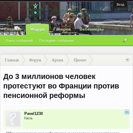
Вход
Главная
Галерея
Вебкамеры
Форум
Поиск сообщений
Последние сообщения
Главная
Форум
Архив
Прочее
До 3 миллионов человек
протестуют во Франции против
пенсионной реформы
Pavel1230
Гость