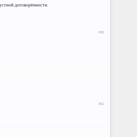
 устной договорённости.
#10
#11