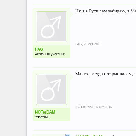
Ну я в Руси сам забираю, в М
PAG
,
25 окт 2015
PAG
Активный участник
Манго, всегда с терминалом, 
NOTerDAM
,
25 окт 2015
NOTerDAM
Участник