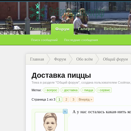
Главная
Галерея
Вебкамеры
Форум
Поиск сообщений
Последние сообщения
Главная
Форум
Обо всём
Общий форум
Доставка пиццы
Тема в разделе "
Общий форум
", создана пользователем
Coolmax
Метки:
вопрос
доставка
пицца
сервис
Страница 1 из 3
1
2
3
Вперёд >
А у нас осталась какая-нить к