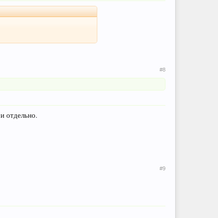
#8
 и отдельно.
#9