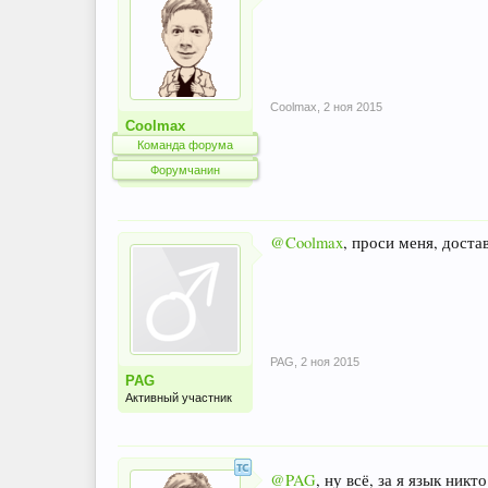
Coolmax
,
2 ноя 2015
Coolmax
Команда форума
Форумчанин
@Coolmax
, проси меня, доста
PAG
,
2 ноя 2015
PAG
Активный участник
@PAG
, ну всё, за я язык никт