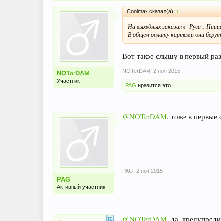
Coolmax сказал(а):
↑
На выходных заказал в "Руси". Пицц
В общем оплату картами они берут, 
Вот такое слышу в первый раз
NOTerDAM
,
2 ноя 2015
NOTerDAM
Участник
PAG
нравится это.
@NOTerDAM
, тоже в первые
PAG
,
2 ноя 2015
PAG
Активный участник
@NOTerDAM
, да, предупреди