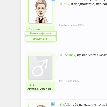
@PAG
, я предполагаю, что с
Coolmax
,
2 ноя 2015
Coolmax
Команда форума
Форумчанин
@Coolmax
, ну что могу сказат
PAG
,
2 ноя 2015
PAG
Активный участник
@PAG
, тебе на машине-то по