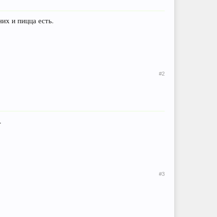
них и пицца есть.
#2
.
#3