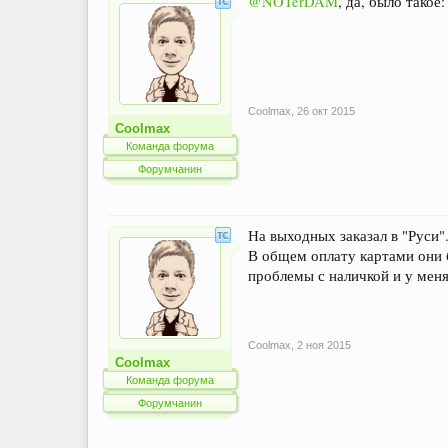
@NOTerDAM
, да, было такое
Coolmax
,
26 окт 2015
Coolmax
Команда форума
Форумчанин
На выходных заказал в "Руси".
В общем оплату картами они бе
проблемы с наличкой и у меня
Coolmax
,
2 ноя 2015
Coolmax
Команда форума
Форумчанин