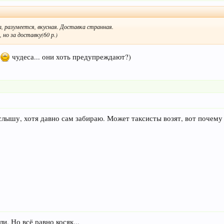
а, разумеется, вкусная. Доставка странная.
но за доставку(60 р.)
чудеса... они хоть предупреждают?)
 слышу, хотя давно сам забираю. Может таксисты возят, вот почему
ли. Но всё равно косяк...