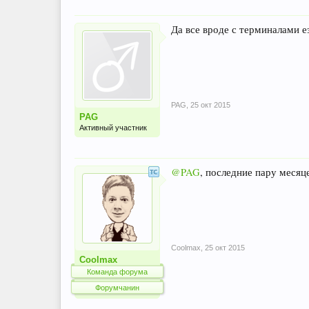
Да все вроде с терминалами е
PAG
,
25 окт 2015
PAG
Активный участник
@PAG
, последние пару месяц
Coolmax
,
25 окт 2015
Coolmax
Команда форума
Форумчанин