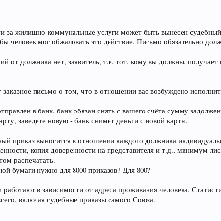
сти за жилищно-коммунальные услуги может быть вынесен судебный 
обы человек мог обжаловать это действие. Письмо обязательно дол
ний от должника нет, заявитель, т.е. тот, кому вы должны, получает
 заказное письмо о том, что в отношении вас возбуждено исполнит
отправлен в банк, банк обязан снять с вашего счёта сумму задолжен
арту, заведете новую - банк снимет деньги с новой карты.
бный приказ выносится в отношении каждого должника индивидуаль
ности, копия доверенности на представителя и т.д., минимум лист
отом распечатать.
дной бумаги нужно для 8000 приказов? Для 800?
и работают в зависимости от адреса проживания человека. Статистик
всего, включая судебные приказы самого Союза.