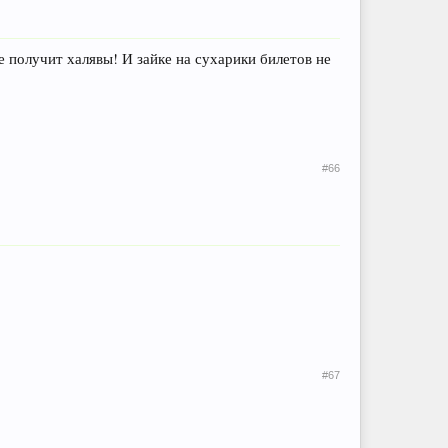
не получит халявы! И зайке на сухарики билетов не
#66
#67