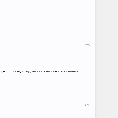
#70
 судопроизводству, именно на тему взыскания
#71