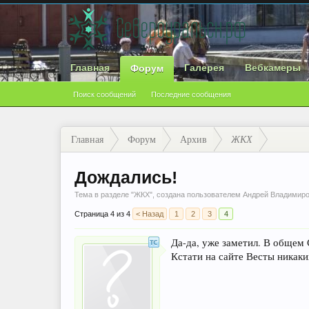
Главная
Галерея
Вебкамеры
Форум
Поиск сообщений
Последние сообщения
Главная
Форум
Архив
ЖКХ
Дождались!
Тема в разделе "
ЖКХ
", создана пользователем
Андрей Владимир
Страница 4 из 4
< Назад
1
2
3
4
Да-да, уже заметил. В общем
Кстати на сайте Весты никаких