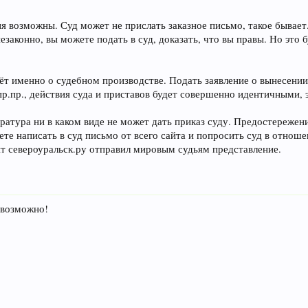
я возможны. Суд может не прислать заказное письмо, такое бывает. 
незаконно, вы можете подать в суд, доказать, что вы правы. Но это 
ёт именно о судебном производстве. Подать заявление о вынесении
.пр., действия суда и приставов будет совершенно идентичными, э
уратура ни в каком виде не может дать приказ суду. Предостережен
те написать в суд письмо от всего сайта и попросить суд в отноше
айт североуральск.ру отправил мировым судьям представление.
евозможно!