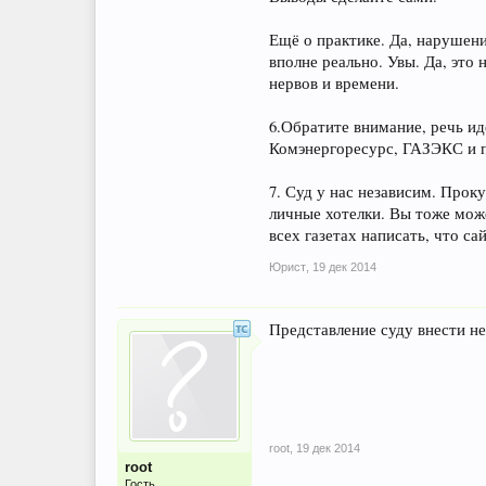
Ещё о практике. Да, нарушени
вполне реально. Увы. Да, это 
нервов и времени.
6.Обратите внимание, речь ид
Комэнергоресурс, ГАЗЭКС и пр
7. Суд у нас независим. Прок
личные хотелки. Вы тоже може
всех газетах написать, что с
Юрист
,
19 дек 2014
Представление суду внести н
root
,
19 дек 2014
root
Гость