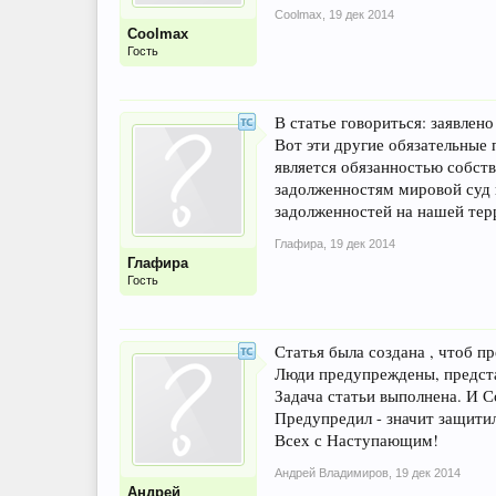
Coolmax
,
19 дек 2014
Coolmax
Гость
В статье говориться: заявлен
Вот эти другие обязательн
является обязанностью собс
задолженностям мировой суд в
задолженностей на нашей тер
Глафира
,
19 дек 2014
Глафира
Гость
Статья была создана , чтоб п
Люди предупреждены, предста
Задача статьи выполнена. И С
Предупредил - значит защити
Всех с Наступающим!
Андрей Владимиров
,
19 дек 2014
Андрей