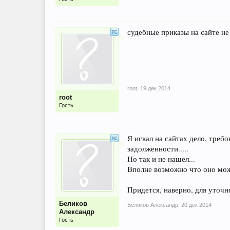
судебные приказы на сайте н
root
,
19 дек 2014
root
Гость
Я искал на сайтах дело, треб
задолженности.....
Но так и не нашел...
Вполне возможно что оно мо
Придется, наверно, для уточн
Беликов
Беликов Александр
,
20 дек 2014
Александр
Гость