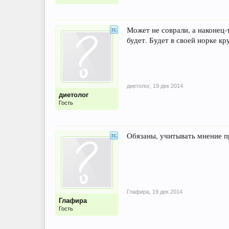
Может не соврали, а наконец-т
будет. Будет в своей норке кр
диетолог
,
19 дек 2014
диетолог
Гость
Обязаны, учитывать мнение п
Глафира
,
19 дек 2014
Глафира
Гость