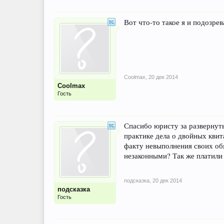
Вот что-то такое я и подозрева
Coolmax
,
20 дек 2014
Coolmax
Гость
Спасибо юристу за развернут
практике дела о двойных квит
факту невыполнения своих об
незаконными? Так же платили 
подсказка
,
20 дек 2014
подсказка
Гость