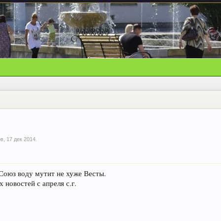
ов
,
17 дек 2014
.
 Союз воду мутит не хуже Весты.
 новостей с апреля с.г.