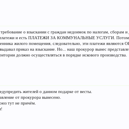
о требование о взыскании с граждан недоимок по налогам, сборам 
ые платежи и есть ПЛАТЕЖИ ЗА КОММУНАЛЬНЫЕ УСЛУГИ. Потому к
твенника жилого помещения, следовательно, эти платежи являют
ыдавал приказ на взыскание. Но... наш прокурор вынес представлен
ритории должно осуществляться в порядке искового производства.
редупредить жителей о данном подарке от весты.
вление от прокурора вынесено.
оюз тут не причём.
л!