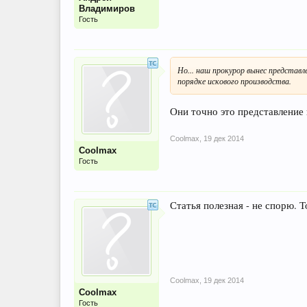
Владимиров
Гость
Но... наш прокурор вынес представ
порядке искового производства.
Они точно это представление 
Coolmax
,
19 дек 2014
Coolmax
Гость
Статья полезная - не спорю. 
Coolmax
,
19 дек 2014
Coolmax
Гость