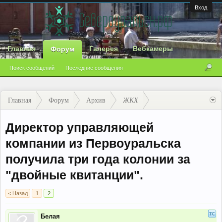
Вход
Главная
Галерея
Вебкамеры
Форум
Поиск сообщений
Последние сообщения
Главная
Форум
Архив
ЖКХ
Директор управляющей
компании из Первоуральска
получила три года колонии за
"двойные квитанции".
< Назад
1
2
Белая