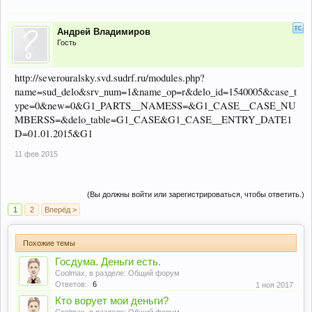
Андрей Владимиров
Гость
http://severouralsky.svd.sudrf.ru/modules.php?
name=sud_delo&srv_num=1&name_op=r&delo_id=1540005&case_t
ype=0&new=0&G1_PARTS__NAMESS=&G1_CASE__CASE_NU
MBERSS=&delo_table=G1_CASE&G1_CASE__ENTRY_DATE1
D=01.01.2015&G1
11 фев 2015
(Вы должны войти или зарегистрироваться, чтобы ответить.)
1
2
Вперёд >
Похожие темы
Госдума. Деньги есть.
Coolmax
, в разделе:
Общий форум
Ответов:
6
1 ноя 2017
Кто ворует мои деньги?