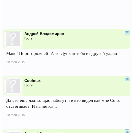
Андрей Владимиров
Гость
Макс! Поосторожней! А то Дункан тебя из друзей удалит!
10 фев 2015
Coolmax
Гость
Да это ещё ладно: щас набегут, те кто видел как мне Союз
отстёгивает. И начнётся...
10 фев 2015