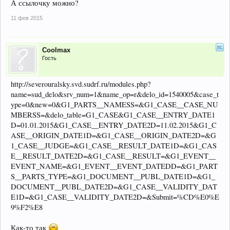
А ссылочку можно?
11 фев 2015
Coolmax
Гость
http://severouralsky.svd.sudrf.ru/modules.php?
name=sud_delo&srv_num=1&name_op=r&delo_id=1540005&case_t
ype=0&new=0&G1_PARTS__NAMESS=&G1_CASE__CASE_NU
MBERSS=&delo_table=G1_CASE&G1_CASE__ENTRY_DATE1
D=01.01.2015&G1_CASE__ENTRY_DATE2D=11.02.2015&G1_C
ASE__ORIGIN_DATE1D=&G1_CASE__ORIGIN_DATE2D=&G
1_CASE__JUDGE=&G1_CASE__RESULT_DATE1D=&G1_CAS
E__RESULT_DATE2D=&G1_CASE__RESULT=&G1_EVENT__
EVENT_NAME=&G1_EVENT__EVENT_DATEDD=&G1_PART
S__PARTS_TYPE=&G1_DOCUMENT__PUBL_DATE1D=&G1_
DOCUMENT__PUBL_DATE2D=&G1_CASE__VALIDITY_DAT
E1D=&G1_CASE__VALIDITY_DATE2D=&Submit=%CD%E0%E
9%F2%E8
Как-то так