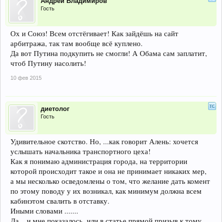
Андрей Владимиров
Гость
Ох и Союз! Всем отстёгивает! Как зайдёшь на сайт
арбитража, так там вообще всё куплено.
Да вот Путина подкупить не смогли! А Обама сам заплатит,
чтоб Путину насолить!
10 фев 2015
диетолог
Гость
Удивительное скотство. Но, ...как говорит Алень: хочется
услышать начальника транспортного цеха!
Как я понимаю администрация города, на территории
которой происходит такое и она не принимает никаких мер,
а мы несколько осведомлены о том, что желание дать комент
по этому поводу у их возникал, как минимум должна всем
кабинэтом свалить в отставку.
Иными словами .......
Да... и мне показалось, или в статье прямой призыв к тому,