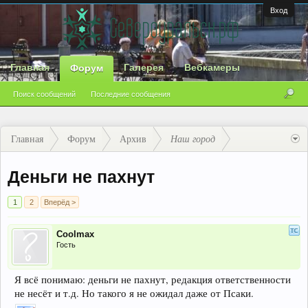
Вход
Главная
Галерея
Вебкамеры
Форум
Поиск сообщений
Последние сообщения
Главная
Форум
Архив
Наш город
Деньги не пахнут
1
2
Вперёд >
Coolmax
Гость
Я всё понимаю: деньги не пахнут, редакция ответственности
не несёт и т.д. Но такого я не ожидал даже от Псаки.