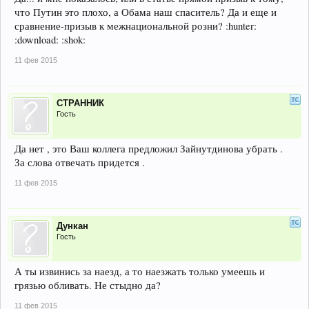
что Путин это плохо, а Обама наш спаситель? Да и еще и
сравнение-призыв к межнациональной розни? :hunter:
:download: :shok:
11 фев 2015
СТРАННИК
Гость
Да нет , это Ваш коллега предложил Зайнутдинова убрать .
За слова отвечать придется .
11 фев 2015
Дункан
Гость
А ты извинись за наезд, а то наезжать только умеешь и
грязью обливать. Не стыдно да?
11 фев 2015