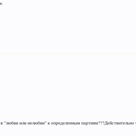
е.
а в "любви или нелюбви" к определенным партиям???Действительно 