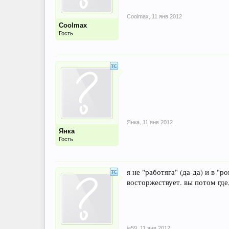
Coolmax
,
11 янв 2012
Coolmax
Гость
Янка
,
11 янв 2012
Янка
Гость
я не "работяга" (да-да) и в "
восторжествует. вы потом где
ja59
,
11 янв 2012