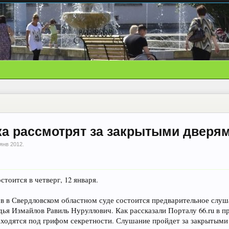
а рассмотрят за закрытыми дверя
 янв 2012
.
тоится в четверг, 12 января.
асов в Свердловском областном суде состоится предварительное слу
ья Измайлов Равиль Нуруллович. Как рассказали Порталу 66.ru в п
аходятся под грифом секретности. Слушание пройдет за закрытыми