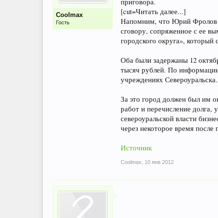
приговора.
[cut=Читать далее...]
Coolmax
Напомним, что Юрий Фролов о
Гость
сговору, сопряженное с ее вы
городского округа», который 
Оба были задержаны 12 октяб
тысяч рублей. По информации
учреждениях Североуральска.
За это город должен был им о
работ и перечисление долга, 
североуральской власти бизне
через некоторое время после 
Источник
Coolmax
,
10 янв 2012