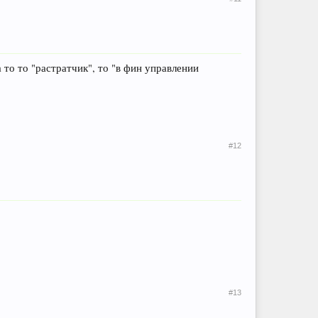
а то то "растратчик", то "в фин управлении
#12
#13