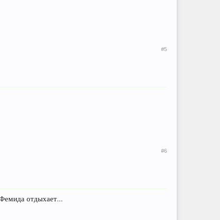
#5
#6
Фемида отдыхает...