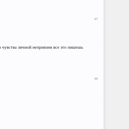
#7
из чувства личной неприязни все это пишешь
#8