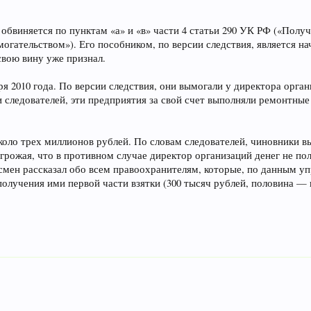
бвиняется по пунктам «а» и «в» части 4 статьи 290 УК РФ («Получ
могательством»). Его пособником, по версии следствия, является н
свою вину уже признал.
ря 2010 года. По версии следствия, они вымогали у директора орг
 следователей, эти предприятия за свой счет выполняли ремонтны
коло трех миллионов рублей. По словам следователей, чиновники в
угрожая, что в противном случае директор организаций денег не по
смен рассказал обо всем правоохранителям, которые, по данным у
получения ими первой части взятки (300 тысяч рублей, половина —