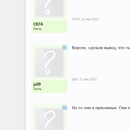
СЕГА
,
11 янв 2012
СЕГА
Гость
Короче, сделали вывод, что т
ja59
,
11 янв 2012
ja59
Гость
На то они и присяжные. Они 