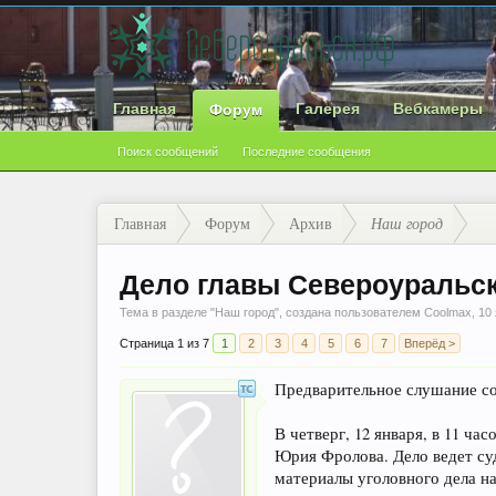
Главная
Галерея
Вебкамеры
Форум
Поиск сообщений
Последние сообщения
Главная
Форум
Архив
Наш город
Дело главы Североуральск
Тема в разделе "
Наш город
", создана пользователем
Coolmax
,
10
Страница 1 из 7
1
2
3
4
5
6
7
Вперёд >
Предварительное слушание сос
В четверг, 12 января, в 11 ч
Юрия Фролова. Дело ведет суд
материалы уголовного дела н