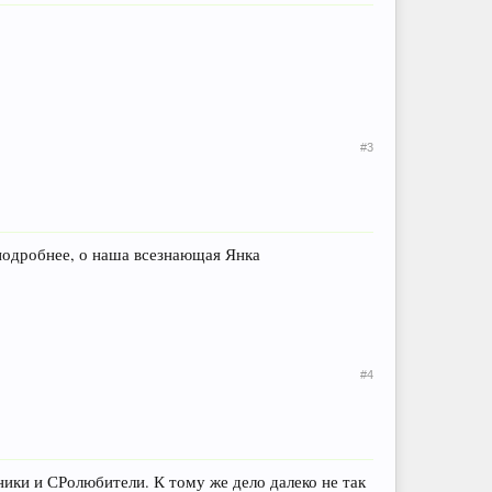
#3
оподробнее, о наша всезнающая Янка
#4
ики и СРолюбители. К тому же дело далеко не так