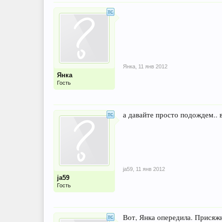
Янка
,
11 янв 2012
Янка
Гость
а давайте просто подождем.. 
ja59
,
11 янв 2012
ja59
Гость
Вот, Янка опередила. Присяжн