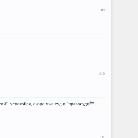
#9
#10
той". успокойся, скоро уже суд и "правосудиЁ"
#11