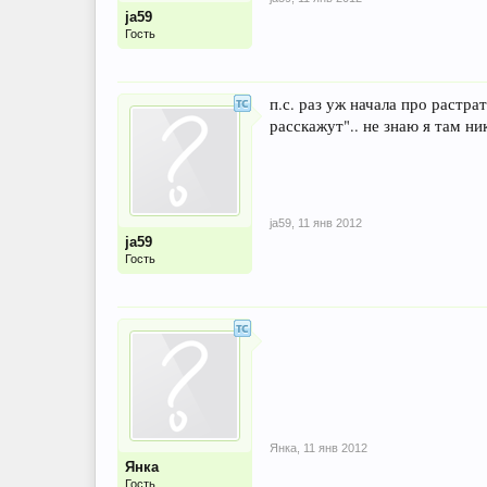
ja59
Гость
п.с. раз уж начала про растра
расскажут".. не знаю я там ни
ja59
,
11 янв 2012
ja59
Гость
Янка
,
11 янв 2012
Янка
Гость