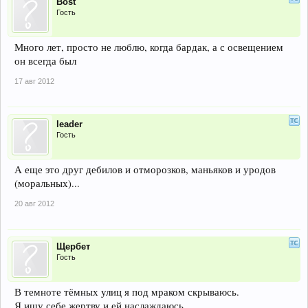
Bost
Гость
Много лет, просто не люблю, когда бардак, а с освещением
он всегда был
17 авг 2012
leader
Гость
А еще это друг дебилов и отморозков, маньяков и уродов
(моральных)...
20 авг 2012
Щербет
Гость
В темноте тёмных улиц я под мраком скрываюсь.
Я ищу себе жертву и ей наслаждаюсь...