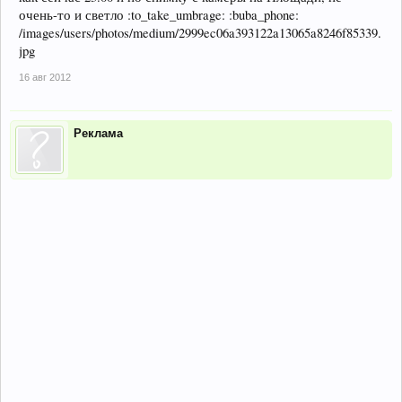
очень-то и светло :to_take_umbrage: :buba_phone:
/images/users/photos/medium/2999ec06a393122a13065a8246f85339.
jpg
16 авг 2012
Реклама