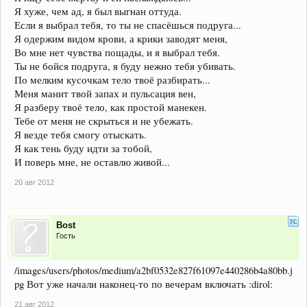
Я хуже, чем ад, я был выгнан оттуда.
Если я выбрал тебя, то ты не спасёшься подруга...
Я одержим видом крови, а крики заводят меня,
Во мне нет чувства пощады, и я выбрал тебя.
Ты не бойся подруга, я буду нежно тебя убивать.
По мелким кусочкам тело твоё разбирать...
Меня манит твой запах и пульсация вен,
Я разберу твоё тело, как простой манекен.
Тебе от меня не скрыться и не убежать.
Я везде тебя смогу отыскать.
Я как тень буду идти за тобой,
И поверь мне, не оставлю живой...
20 авг 2012
Bost
Гость
/images/users/photos/medium/a2bf0532e827f61097e440286b4a80bb.j
pg Вот уже начали наконец-то по вечерам включать :dirol:
21 авг 2012