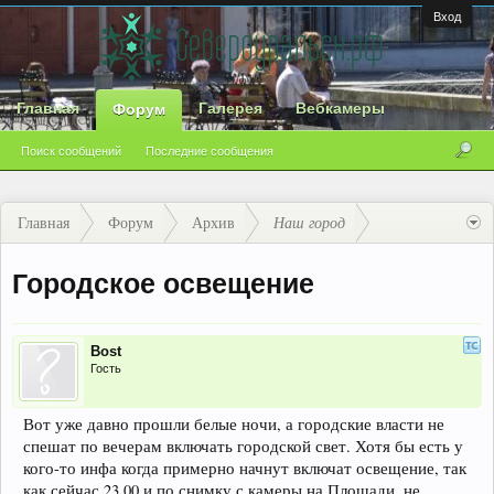
Вход
Главная
Галерея
Вебкамеры
Форум
Поиск сообщений
Последние сообщения
Главная
Форум
Архив
Наш город
Городское освещение
Bost
Гость
Вот уже давно прошли белые ночи, а городские власти не
спешат по вечерам включать городской свет. Хотя бы есть у
кого-то инфа когда примерно начнут включат освещение, так
как сейчас 23.00 и по снимку с камеры на Площади, не