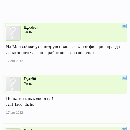
Щербет
Гость
На Молодёжке уже вторую ночь включают фонари , правда
до которого часа они работают не знаю - сплю .
17 авг 2012
Dyer80
Гость
Ночь, хоть выколи глаза!
:girl_hide: :help:
17 авг 2012