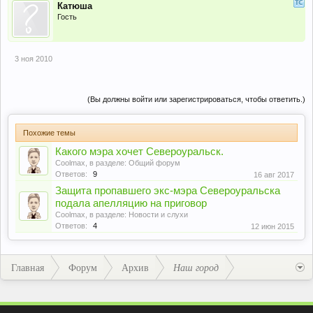
Катюша
Гость
3 ноя 2010
(Вы должны войти или зарегистрироваться, чтобы ответить.)
Похожие темы
Какого мэра хочет Североуральск.
Coolmax
, в разделе:
Общий форум
Ответов:
9
16 авг 2017
Защита пропавшего экс-мэра Североуральска
подала апелляцию на приговор
Coolmax
, в разделе:
Новости и слухи
Ответов:
4
12 июн 2015
Главная
Форум
Архив
Наш город