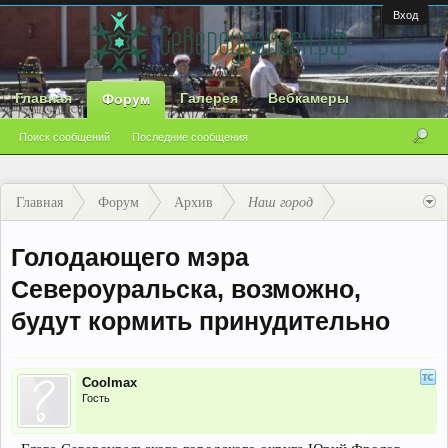
Вход
Главная
Галерея
Вебкамеры
Форум
Поиск сообщений
Последние сообщения
Главная
Форум
Архив
Наш город
Голодающего мэра
Североуральска, возможно,
будут кормить принудительно
Coolmax
Гость