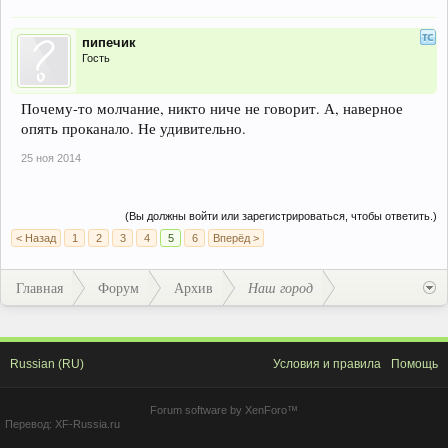
пипечик
Гость
Почему-то молчание, никто ниче не говорит. А, наверное
опять проканало. Не удивительно.
25 ноя 2014
(Вы должны войти или зарегистрироваться, чтобы ответить.)
< Назад
1
2
3
4
5
6
Вперёд >
Главная
Форум
Архив
Наш город
Russian (RU)
Условия и правила
Помощь
Forum software by XenForo™
Перевод:
XF-Russia.ru