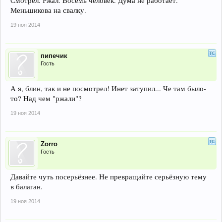
Смотрел. Ржал. Восемь человек. Дума не работает.
Меньшикова на свалку.
19 ноя 2014
пипечик
Гость
А я, блин, так и не посмотрел! Инет затупил... Че там было-
то? Над чем "ржали"?
19 ноя 2014
Zorro
Гость
Давайте чуть посерьёзнее. Не превращайте серьёзную тему
в балаган.
19 ноя 2014