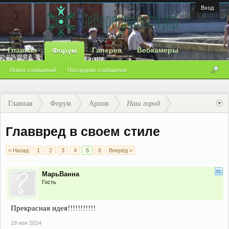
Вход
Главная
Галерея
Вебкамеры
Форум
Поиск сообщений
Последние сообщения
Главная
Форум
Архив
Наш город
Главвред в своем стиле
< Назад
1
2
3
4
5
6
Вперёд >
МарьВанна
Гость
Прекрасная идея!!!!!!!!!!!
19 ноя 2014