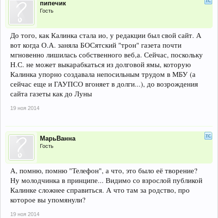
пипечик
Гость
До того, как Калинка стала ио, у редакции был свой сайт. А
вот когда О.А. заняла БОСятский "трон" газета почти
мгновенно лишилась собственного веб,а. Сейчас, поскольку
Н.С. не может выкарабкаться из долговой ямы, которую
Калинка упорно создавала непосильным трудом в МБУ (а
сейчас еще и ГАУПСО вгоняет в долги...), до возрождения
сайта газеты как до Луны
19 ноя 2014
МарьВанна
Гость
А, помню, помню "Телефон", а что, это было её творение?
Ну молодчинка в принципе... Видимо со взрослой публикой
Калинке сложнее справиться. А что там за родство, про
которое вы упомянули?
19 ноя 2014