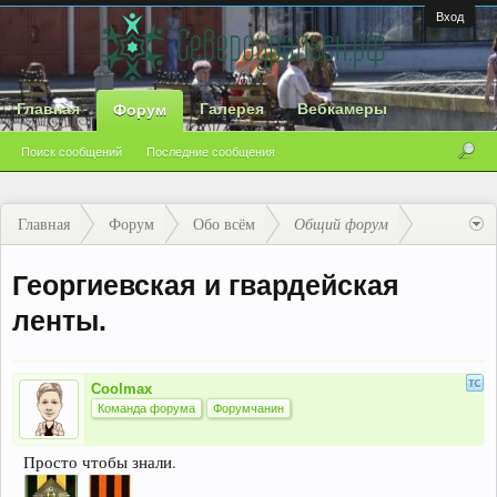
Вход
Главная
Галерея
Вебкамеры
Форум
Поиск сообщений
Последние сообщения
Главная
Форум
Обо всём
Общий форум
Георгиевская и гвардейская
ленты.
Coolmax
Команда форума
Форумчанин
Просто чтобы знали.