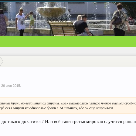
,
26 июн 2015
.
ополые браки во всех штатах страны. «За» высказались пятеро членов высшей судебн
суд снял запрет на однополые браки в 14 штатах, где он еще сохранялся.
ь до такого докатится? Или всё-таки третья мировая случится рань