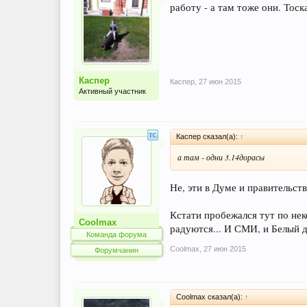
работу - а там тоже они. Тоска.
Каспер
Каспер
,
27 июн 2015
Активный участник
Каспер сказал(а):
↑
а там - одни 3.14дорасы
Не, эти в Думе и правительстве
Кстати пробежался тут по нек
Coolmax
радуются... И СМИ, и Белый до
Команда форума
Coolmax
,
27 июн 2015
Форумчанин
Coolmax сказал(а):
↑