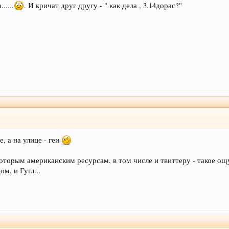
.....
. И кричат друг другу - " как дела , 3.14дорас?"
, а на улице - геи
оторым американским ресурсам, в том числе и твиттеру - такое ощу
м, и Гугл...