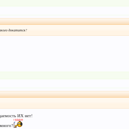
такого докатится?
даемость ИХ нет!
 много?