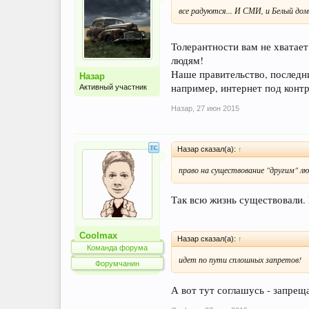
все радуются... И СМИ, и Белый дом, 
Толерантности вам не хватает
людям!
Наше правительство, последни
Назар
например, интернет под контр
Активный участник
Назар
,
27 июн 2015
Назар сказал(а):
↑
право на существование "другим" л
Так всю жизнь существовали. 
Coolmax
Назар сказал(а):
↑
Команда форума
идет по пути сплошных запретов!
Форумчанин
А вот тут соглашусь - запрещ