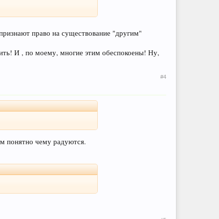
признают право на существование "другим"
ить! И , по моему, многие этим обеспокоены! Ну,
#4
ем понятно чему радуются.