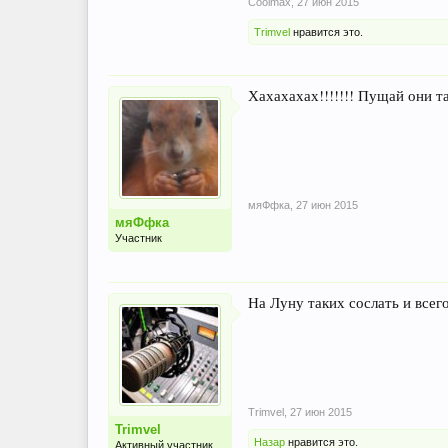
Coolmax
,
27 июн 2015
Trimvel
нравится это.
Хахахахах!!!!!!! Пущай они т
мяФфка
,
27 июн 2015
мяФфка
Участник
На Луну таких сослать и всег
Trimvel
,
27 июн 2015
Trimvel
Назар
нравится это.
Активный участник