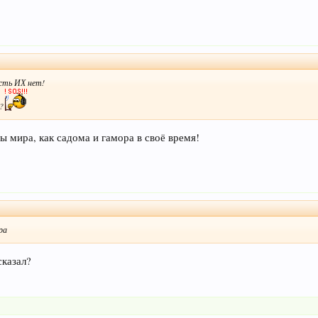
сть ИХ нет!
?
ы мира, как садома и гамора в своё время!
ра
казал?