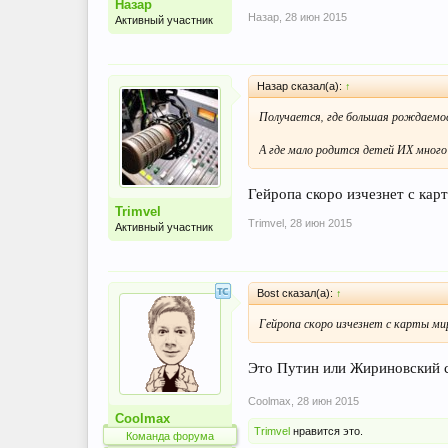
Назар
Назар
,
28 июн 2015
Активный участник
Назар сказал(а):
↑
Получается, где большая рождаемо
А где мало родится детей ИХ много
Гейропа скоро изчезнет с карт
Trimvel
Trimvel
,
28 июн 2015
Активный участник
Bost сказал(а):
↑
Гейропа скоро изчезнет с карты ми
Это Путин или Жириновский с
Coolmax
,
28 июн 2015
Coolmax
Trimvel
нравится это.
Команда форума