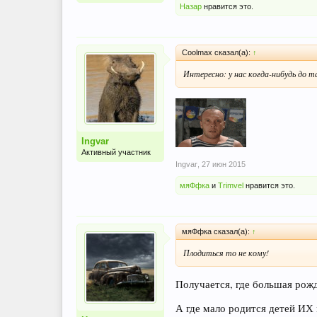
Назар
нравится это.
Coolmax сказал(а):
↑
Интересно: у нас когда-нибудь до 
Ingvar
Активный участник
Ingvar
,
27 июн 2015
мяФфка
и
Trimvel
нравится это.
мяФфка сказал(а):
↑
Плодиться то не кому!
Получается, где большая рож
А где мало родится детей ИХ