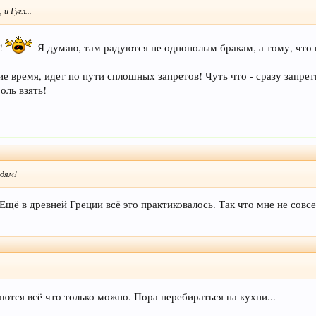
и Гугл...
!
Я думаю, там радуются не однополым бракам, а тому, что 
е время, идет по пути сплошных запретов! Чуть что - сразу запрет
оль взять!
юдям!
Ещё в древней Греции всё это практиковалось. Так что мне не совс
аются всё что только можно. Пора перебираться на кухни...