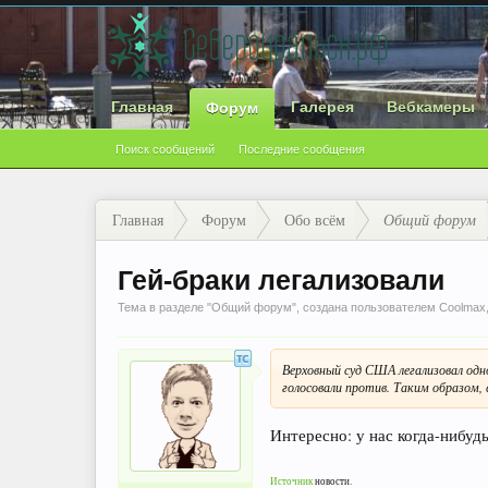
Главная
Галерея
Вебкамеры
Форум
Поиск сообщений
Последние сообщения
Главная
Форум
Обо всём
Общий форум
Гей-браки легализовали
Тема в разделе "
Общий форум
", создана пользователем
Coolmax
Верховный суд США легализовал одн
голосовали против. Таким образом, 
Интересно: у нас когда-нибуд
Источник
новости.