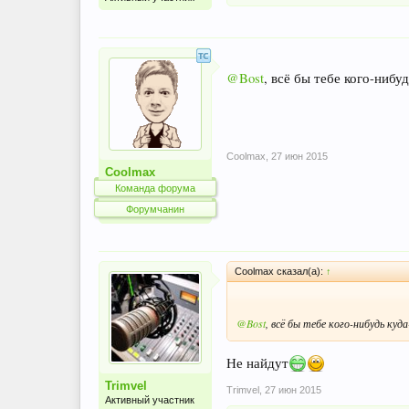
@Bost
, всё бы тебе кого-нибу
Coolmax
,
27 июн 2015
Coolmax
Команда форума
Форумчанин
Coolmax сказал(а):
↑
@Bost
, всё бы тебе кого-нибудь ку
Не найдут
Trimvel
Trimvel
,
27 июн 2015
Активный участник