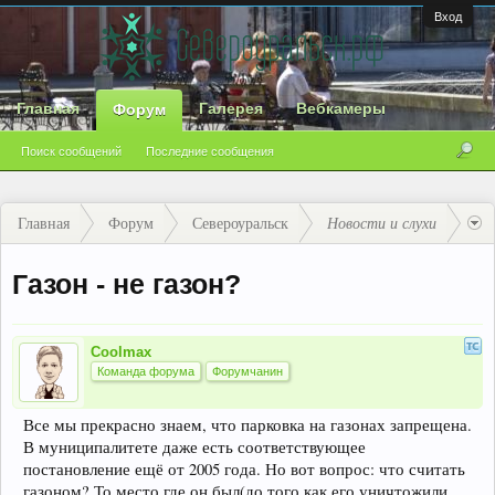
Вход
Главная
Галерея
Вебкамеры
Форум
Поиск сообщений
Последние сообщения
Главная
Форум
Североуральск
Новости и слухи
Газон - не газон?
Coolmax
Команда форума
Форумчанин
Все мы прекрасно знаем, что парковка на газонах запрещена.
В муниципалитете даже есть соответствующее
постановление ещё от 2005 года. Но вот вопрос: что считать
газоном? То место где он был(до того как его уничтожили