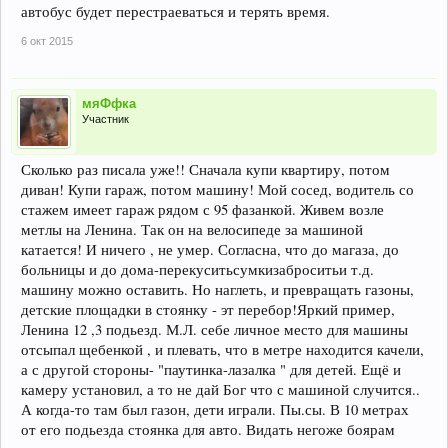
автобус будет перестраеваться и терять время.
6 окт 2015
мяФфка
Участник
Сколько раз писала уже!! Сначала купи квартиру, потом
диван! Купи гараж, потом машину! Мой сосед, водитель со
стажем имеет гараж рядом с 95 фазанкой. Живем возле
метлы на Ленина. Так он на велосипеде за машиной
катается! И ничего , не умер. Согласна, что до магаза, до
больницы и до дома-перекуситьсумкизаброситьи т.д.
машину можно оставить. Но наглеть, и превращать газоны,
детские площадки в стоянку - эт перебор!Яркий пример,
Ленина 12 ,3 подьезд. М.Л. себе личное место для машины
отсыпал щебенкой , и плевать, что в метре находится качели,
а с другой стороны- "паутинка-лазалка " для детей. Ещё и
камеру установил, а то не дай Бог что с машиной случится..
А когда-то там был газон, дети играли. Пы.сы. В 10 метрах
от его подьезда стоянка для авто. Видать негоже боярам