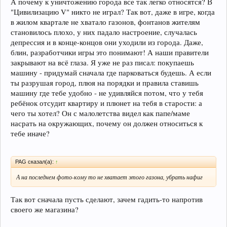
А почему к уничтожению города все так легко относятся? В
"Цивилизацию V" никто не играл? Так вот, даже в игре, когда
в жилом квартале не хватало газонов, фонтанов жителям
становилось плохо, у них падало настроение, случалась
депрессия и в конце-концов они уходили из города. Даже,
блин, разработчики игры это понимают! А наши правители
закрывают на всё глаза. Я уже не раз писал: покупаешь
машину - придумай сначала где парковаться будешь. А если
ты разрушая город, плюя на порядки и правила ставишь
машину где тебе удобно - не удивляйся потом, что у тебя
ребёнок отсудит квартиру и плюнет на тебя в старости: а
чего ты хотел? Он с малолетства видел как папе/маме
насрать на окружающих, почему он должен относиться к
тебе иначе?
PAG сказал(а):
↑
А на последнем фото-кому то не хватает этого газона, убрать нафиг
Так вот сначала пусть сделают, зачем гадить-то напротив
своего же магазина?