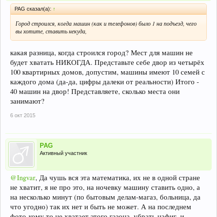
PAG сказал(а):
↑
Город строился, когда машин (как и телефонов) было 1 на подъезд, чего
вы хотите, ставить некуда,
какая разница, когда строился город? Мест для машин не
будет хватать НИКОГДА. Представьте себе двор из четырёх
100 квартирных домов, допустим, машины имеют 10 семей с
каждого дома (да-да, цифры далеки от реальности) Итого -
40 машин на двор! Представляете, сколько места они
занимают?
6 окт 2015
PAG
Активный участник
@Ingvar
, Да чушь вся эта математика, их не в одной стране
не хватит, я не про это, на ночевку машину ставить одно, а
на несколько минут (по бытовым делам-магаз, больница, да
что угодно) так их нет и быть не может. А на последнем
фото-кому то не хватает этого газона, убрать нафиг, и