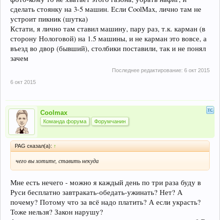
сделать стоянку на 3-5 машин. Если CoolMax, лично там не
устроит пикник (шутка)
Кстати, я лично там ставил машину, пару раз, т.к. карман (в
сторону Нологовой) на 1.5 машины, и не карман это вовсе, а
въезд во двор (бывший), столбики поставили, так и не понял
зачем
Последнее редактирование:
6 окт 2015
6 окт 2015
Coolmax
Команда форума
Форумчанин
PAG сказал(а):
↑
чего вы хотите, ставить некуда
Мне есть нечего - можно я каждый день по три раза буду в
Руси бесплатно завтракать-обедать-ужинать? Нет? А
почему? Потому что за всё надо платить? А если украсть?
Тоже нельзя? Закон нарушу?