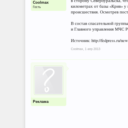
в сторону Североуральска, ч
Coolmax
километрах от базы «Крив» у 
Гость
происшествия. Осмотрев пост
В состав спасательной групп
и Главного управления МЧС Р
Источник: http://fedpress.ru/new
Coolmax
,
1 апр 2013
Реклама