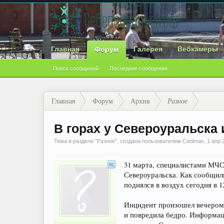
Главная
Галерея
Вебкамеры
Форум
Поиск сообщений
Последние сообщения
Главная
Форум
Архив
Разное
В горах у Североуральска
Тема в разделе "
Разное
", создана пользователем
Coolmax
,
1 апр 
31 марта, специалистами МЧС
Североуральска. Как сообщил
поднялся в воздух сегодня в 
Инцидент произошел вечером 
и повредила бедро. Информац