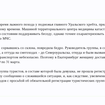
время лыжного похода у подножья главного Уральского хребта, прил
тному времени. Машиной территориального центра медицины катаст
 в состоянии поддерживать беседу, однако точнее охарактеризовать
го МЧС.
сорвавшись со склона, повредила бедро. Руководитель группы, в с
а оттуда на снегоходах – до Североуральска, откуда и были вызван
транспортом небезопасно. Поэтому в Екатеринбург женщину достав
 по 31 марта.
руппа туристов, в составе которой была девушка, не прошла регис
ему сообщению о сложившейся ситуации, и, как следствие, увеличе
дов с просьбой об обязательной регистрации туристических групп 