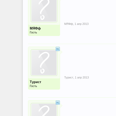
МЯФф
,
1 апр 2013
МЯФф
Гость
Турист
,
1 апр 2013
Турист
Гость