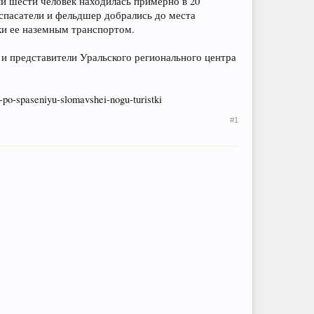
 шести человек находилась примерно в 20
0 спасатели и фельдшер добрались до места
ки ее наземным транспортом.
и представители Уральского регионального центра
-po-spaseniyu-slomavshei-nogu-turistki
#1