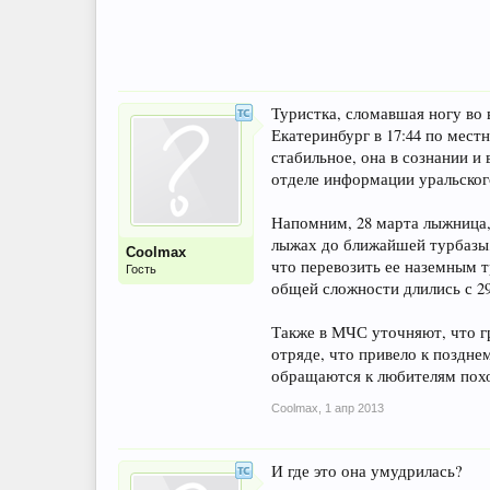
Туристка, сломавшая ногу во 
Екатеринбург в 17:44 по мес
стабильное, она в сознании и
отделе информации уральско
Напомним, 28 марта лыжница, 
лыжах до ближайшей турбазы, 
Coolmax
что перевозить ее наземным 
Гость
общей сложности длились с 29
Также в МЧС уточняют, что г
отряде, что привело к поздн
обращаются к любителям похо
Coolmax
,
1 апр 2013
И где это она умудрилась?