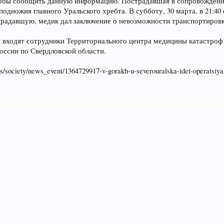
тобы сообщить данную информацию. Пострадавшая в сопровождении
подножия главного Уральского хребта. В субботу, 30 марта, в 21:4
радавшую, медик дал заключение о невозможности транспортиров
ы входят сотрудники Территориального центра медицины катастроф 
оссии по Свердловской области.
s/society/news_event/1364729917-v-gorakh-u-severouralska-idet-operatsiya