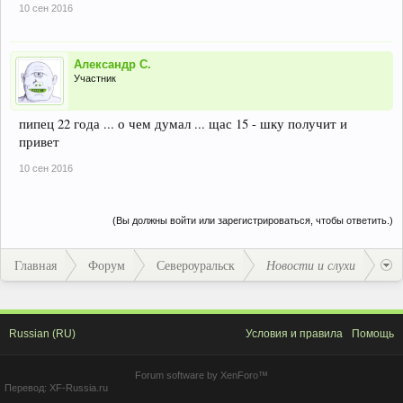
10 сен 2016
Александр С.
Участник
пипец 22 года ... о чем думал ... щас 15 - шку получит и
привет
10 сен 2016
(Вы должны войти или зарегистрироваться, чтобы ответить.)
Главная
Форум
Североуральск
Новости и слухи
Russian (RU)
Условия и правила
Помощь
Forum software by XenForo™
Перевод:
XF-Russia.ru