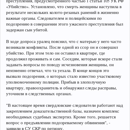
преступления, предусмотренного частью 1 статьи 105 УК РФ
«Убийство». Установлено, что смерть женщины наступила в
результате нескольких колото-резаных ранений в жизненно
важные органы. Следователем и полицейскими по
подозрению в совершении этого ужасного преступления был
задержан сын убитой.
В ходе допроса уралец пояснил, что с матерью у него часто
возникали конфликты. После одной из ссор он и совершил
убийство. При этом тело он оставил в квартире, где
продолжил проживать и сам. Соседям, которые вскоре стали
задавать вопросы по поводу исчезновения женщины, он
неизменно отвечал, что та уехала. В конце концов это
вызвало подозрения, о которых стало известно участковому
уполномоченному полиции. Прибыв в злополучную
квартиру, правоохранитель и обнаружил следы расправы,
уточнили в следственных органах.
"В настоящее время свердловские следователи работают над
закреплением доказательственной базы, назначен комплекс
необходимых судебных экспертиз. Кроме того, решается
вопрос о предъявлении подозреваемому обвинения", -
заявили в СУ СКР по региону.