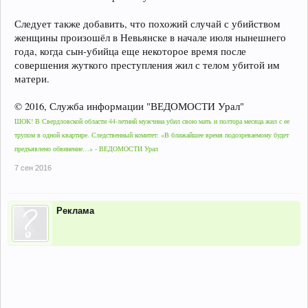
Следует также добавить, что похожий случай с убийством
женщины произошёл в Невьянске в начале июля нынешнего
года, когда сын-убийца еще некоторое время после
совершения жуткого преступления жил с телом убитой им
матери.
© 2016, Служба информации "ВЕДОМОСТИ Урал"
ШОК! В Свердловской области 44-летний мужчина убил свою мать и полтора месяца жил с ее
трупом в одной квартире. Следственный комитет: «В ближайшее время подозреваемому будет
предъявлено обвинение…» - ВЕДОМОСТИ Урал
7 сен 2016
Реклама