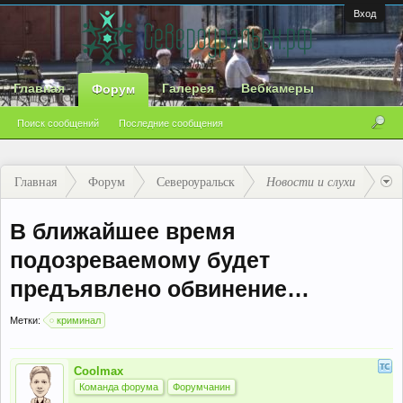
Вход
Главная
Галерея
Вебкамеры
Форум
Поиск сообщений
Последние сообщения
Главная
Форум
Североуральск
Новости и слухи
В ближайшее время
подозреваемому будет
предъявлено обвинение…
Метки:
криминал
Coolmax
Команда форума
Форумчанин