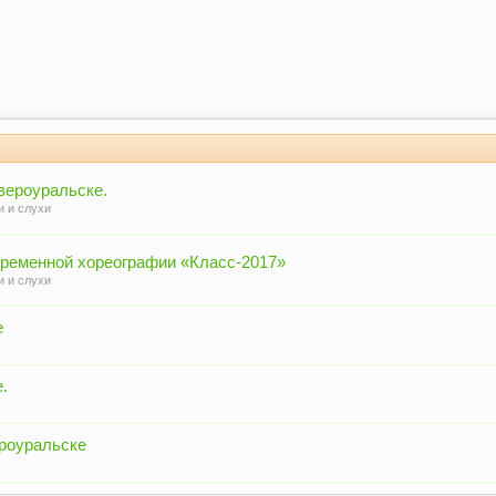
вероуральске.
и и слухи
временной хореографии «Класс-2017»
и и слухи
е
.
ероуральске