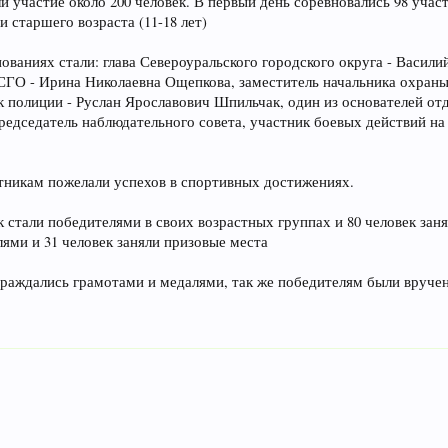
и участие около 200 человек. В первый день соревновались 98 участ
и старшего возраста (11-18 лет)
ованиях стали: глава Североуральского городского округа - Васил
ГО - Ирина Николаевна Ощепкова, заместитель начальника охраны
к полиции - Руслан Ярославович Шпильчак, один из основателей от
едседатель наблюдательного совета, участник боевых действий на К
тникам пожелали успехов в спортивных достижениях.
к стали победителями в своих возрастных группах и 80 человек з
ями и 31 человек заняли призовые места
граждались грамотами и медалями, так же победителям были вруче