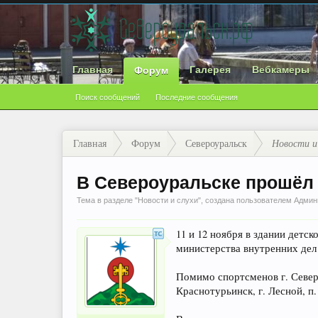
Главная
Галерея
Вебкамеры
Форум
Поиск сообщений
Последние сообщения
Главная
Форум
Североуральск
Новости и
В Североуральске прошёл
Тема в разделе "
Новости и слухи
", создана пользователем
Админ
11 и 12 ноября в здании дет
министерства внутренних дел
Помимо спортсменов г. Север
Краснотурьинск, г. Лесной, п.