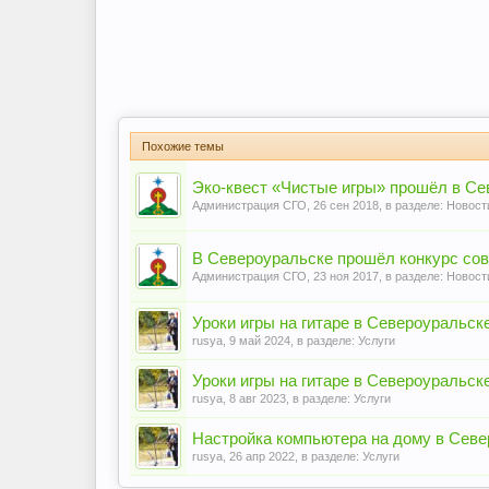
Похожие темы
Эко-квест «Чистые игры» прошёл в Се
Администрация СГО
,
26 сен 2018
, в разделе:
Новост
В Североуральске прошёл конкурс со
Администрация СГО
,
23 ноя 2017
, в разделе:
Новост
Уроки игры на гитаре в Североуральск
rusya
,
9 май 2024
, в разделе:
Услуги
Уроки игры на гитаре в Североуральске
rusya
,
8 авг 2023
, в разделе:
Услуги
Настройка компьютера на дому в Сев
rusya
,
26 апр 2022
, в разделе:
Услуги