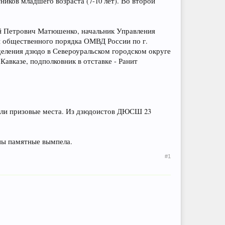
ников младшего возраста (7-10 лет). Во второй
ий Петрович Матюшенко, начальник Управления
 общественного порядка ОМВД России по г.
деления дзюдо в Североуральском городском округе
авказе, подполковник в отставке - Ранит
аняли призовые места. Из дзюдоистов ДЮСШ 23
ны памятные вымпела.
#1