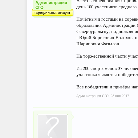
Всего в соревнованиях принял
Администрация
день 100 участников среднего 
СГО
Официальный аккаунт
Почётными гостями на соревн
образования Администрации С
Североуральску, подполковни
- Юрий Борисович Волохов, пр
Шарипович Фазылов
На торжественной части учас
Из 200 спортсменов 37 челове
участника являются победител
Все победители и призёры на
Администрация СГО
,
23 ноя 2017