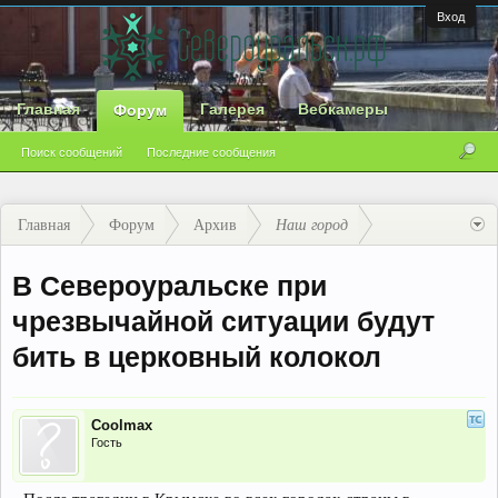
Вход
Главная
Галерея
Вебкамеры
Форум
Поиск сообщений
Последние сообщения
Главная
Форум
Архив
Наш город
В Североуральске при
чрезвычайной ситуации будут
бить в церковный колокол
Coolmax
Гость