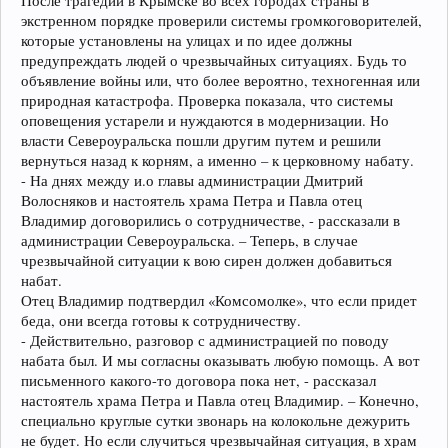
После трагедии в Крымске во всех городах страны в
экстренном порядке проверили системы громкоговорителей,
которые установлены на улицах и по идее должны
предупреждать людей о чрезвычайных ситуациях. Будь то
объявление войны или, что более вероятно, техногенная или
природная катастрофа. Проверка показала, что системы
оповещения устарели и нуждаются в модернизации. Но
власти Североуральска пошли другим путем и решили
вернуться назад к корням, а именно – к церковному набату.
- На днях между и.о главы администрации Дмитрий
Волосняков и настоятель храма Петра и Павла отец
Владимир договорились о сотрудничестве, - рассказали в
администрации Североуральска. – Теперь, в случае
чрезвычайной ситуации к вою сирен должен добавиться
набат.
Отец Владимир подтвердил «Комсомолке», что если придет
беда, они всегда готовы к сотрудничеству.
- Действительно, разговор с администрацией по поводу
набата был. И мы согласны оказывать любую помощь. А вот
письменного какого-то договора пока нет, - рассказал
настоятель храма Петра и Павла отец Владимир. – Конечно,
специально круглые сутки звонарь на колокольне дежурить
не будет. Но если случиться чрезвычайная ситуация, в храм