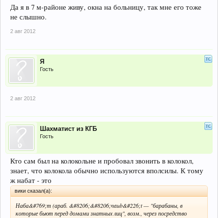
Да я в 7 м-районе живу, окна на больницу, так мне его тоже
не слышно.
2 авг 2012
Я
Гость
2 авг 2012
Шахматист из КГБ
Гость
Кто сам был на колокольне и пробовал звонить в колокол,
знает, что колокола обычно используются вполсилы. К тому
ж набат - это
вики сказал(а):
Наба&#769;т (араб. &#8206;&#8206;naub&#226;t — "барабаны, в
которые бьют перед домами знатных лиц", возм., через посредство