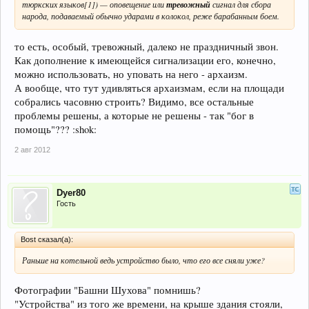
тюркских языков[1]) — оповещение или
тревожный
сигнал для сбора
народа, подаваемый обычно ударами в колокол, реже барабанным боем.
то есть, особый, тревожный, далеко не праздничный звон.
Как дополнение к имеющейся сигнализации его, конечно,
можно использовать, но уповать на него - архаизм.
А вообще, что тут удивляться архаизмам, если на площади
собрались часовню строить? Видимо, все остальные
проблемы решены, а которые не решены - так "бог в
помощь"??? :shok:
2 авг 2012
Dyer80
Гость
Bost сказал(а):
Раньше на котельной ведь устройство было, что его все сняли уже?
Фотографии "Башни Шухова" помнишь?
"Устройства" из того же времени, на крыше здания стояли,