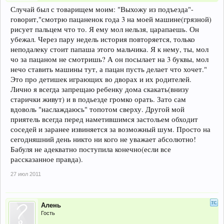
Случай был с товарищем моим: "Выхожу из подъезда"-
говорит,"смотрю пацаненок года 3 на моей машине(грязной)
рисует пальцем что то. Я ему мол нельзя, царапаешь. Он
убежал. Через пару недель история повторяется, только
неподалеку стоит папаша этого мальчика. Я к нему, ты, мол
чо за пацаном не смотришь? А он посылает на 3 буквы, мол
нечо ставить машины тут, а пацан пусть делает что хочет."
Это про детишек играющих во дворах и их родителей.
Лично я всегда запрещаю ребенку дома скакать(внизу
старички живут) и в подьезде громко орать. Зато сам
вдоволь "наслаждаюсь" топотом сверху. Другой мой
приятель всегда перед наметившимся застольем обходит
соседей и заранее извиняется за возможный шум. Просто на
сегодняшний день никто ни кого не уважает абсолютно!
Бабуля не адекватно поступила конечно(если все
рассказанное правда).
27 июл 2011
Алень
Гость