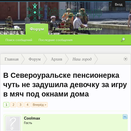
Вход
Главная
Галерея
Вебкамеры
Форум
Поиск сообщений
Последние сообщения
Главная
Форум
Архив
Наш город
В Североуральске пенсионерка
чуть не задушила девочку за игру
в мяч под окнами дома
1
2
3
4
Вперёд >
Coolmax
Гость