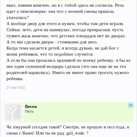
marz, извини конечно, но я с тобой здесь не согласна. Речь
идет о пенсионерке: она что с ночной смены пришла,
упахалась?
А вообще двор для этого и нужен, чтобы там дети играли.
Сейчас лето, дети на каникулах, погода прекрасная, пусть
гуляют,жаль конечно, что детских площадок нет во дворах.
А то мы сделали дворы - стоянками для авто.
Когда тема касается детей, я всегда думаю, не дай Бог с
моим ребенком, что то подобное случится.
А если бы она прошлась крапивой по моему ребенку, я бы из
нее один сплошной волдырь сделала (это она еще не на тех
родителей нарвалась). Никто не имеет право трогать чужого
ребенка.
27 июл 2011
Весна
Гость
Че хмурной сегодня такой? Смотри, не прошло и пол года, я
снова с Вами! Или ты не рад :girl_wink: ?