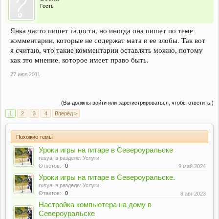
Гость
Янка часто пишет гадости, но иногда она пишет по теме
комментарии, которые не содержат мата и ее злобы. Так вот
я считаю, что такие комментарии оставлять можно, потому
как это мнение, которое имеет право быть.
27 июл 2011
(Вы должны войти или зарегистрироваться, чтобы ответить.)
1
2
3
4
Вперёд >
Похожие темы
Уроки игры на гитаре в Североуральске
rusya
, в разделе:
Услуги
Ответов:
0
9 май 2024
Уроки игры на гитаре в Североуральске.
rusya
, в разделе:
Услуги
Ответов:
0
8 авг 2023
Настройка компьютера на дому в
Североуральске