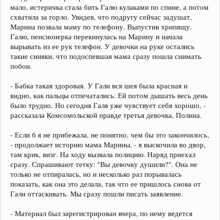
мало, истеричка стала бить Галю кулаками по спине, а потом
схватила за горло. Увидев, что подругу сейчас задушат,
Марина позвала маму по телефону. Выпустив хрипящу.
Галю, пенсионерка перекинулась на Марину и начала
вырывать из ее рук телефон. У девочки на руке остались
такие синяки, что подоспевшая мама сразу пошла снимать
побои.
- Бабка такая здоровая. У Гали вся шея была красная и
видно, как пальцы отпечатались. Ей потом дышать весь день
было трудно. Но сегодня Галя уже чувствует себя хорошо, -
рассказала Комсомольской правде третья девочка, Полина.
- Если б я не прибежала, не понятно, чем бы это закончилось,
- продолжает историю мама Марины, - я выскочила во двор,
там крик, визг. На ходу вызвала полицию. Наряд приехал
сразу. Спрашивают тетку: "Вы девочку душили?". Она не
только не отпиралась, но и несколько раз порывалась
показать, как она это делала, так что ее пришлось снова от
Гали оттаскивать. Мы сразу пошли писать заявление.
- Материал был зарегистрирован вчера, по нему ведется