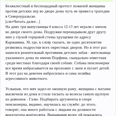
Безжалостный и беспощадный протест пожилой женщины
против детских игр во дворе дома чуть не привел к трагедии
в Североуральске.
[cut=Читать далее...]
На днях три выпускницы 6 класса 12-13 лет играли с мячом
во дворе своего дома. Подружки перекидывали друг другу
мяч у глухой торцовой стены хрущевки по адресу
Каржавина, 30, где, к слову сказать, не одно десятилетие
резвились подростки всех окрестных дворов. Но в этот раз
нашелся решительный противник детских забав - жительница
указанного дома по имени Порфина, скандально известная
среди местных благодаря своей собаке. Собака пенсионерки
все время набрасывается на прохожих с лаем и пугает детей.
В этот раз на девочек набросилась и сама хозяйка
агрессивного животного.
Услышав, что мяч задел ее оконную раму, женщина с матами
выскочила из дома и стала таскать за волосы самую щуплую
из девчонок - Галю. Подбирать аргументы в споре
пенсионерка, видимо, научилась на службе: до этого,
говорят, она много работала с людьми на должности
кондуктора-контролера. Вырывания волос ей показалось