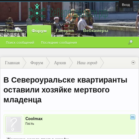
Вход
Главная
Галерея
Вебкамеры
Форум
Поиск сообщений
Последние сообщения
Главная
Форум
Архив
Наш город
В Североуральске квартиранты
оставили хозяйке мертвого
младенца
Coolmax
Гость