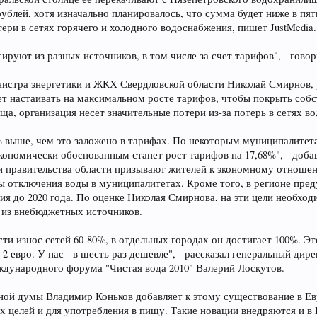
рублей, хотя изначально планировалось, что сумма будет ниже в пят
тери в сетях горячего и холодного водоснабжения, пишет JustMedia.
сируют из разных источников, в том числе за счет тарифов", - гово
нистра энергетики и ЖКХ Свердловской области Николай Смирнов,
дет настаивать на максимальном росте тарифов, чтобы покрыть соб
а, организация несет значительные потери из-за потерь в сетях в
% выше, чем это заложено в тарифах. По некоторым муниципалитет
экономически обоснованным станет рост тарифов на 17,68%", - доба
и правительства области призывают жителей к экономному отношен
ны отключения воды в муниципалитетах. Кроме того, в регионе пр
я до 2020 года. По оценке Николая Смирнова, на эти цели необход
 из внебюджетных источников.
ти износ сетей 60-80%, в отдельных городах он достигает 100%. Э
-2 евро. У нас - в шесть раз дешевле", - рассказал генеральный ди
ждународного форума "Чистая вода 2010" Валерий Лоскутов.
ной думы Владимир Коньков добавляет к этому существование в Ев
 целей и для употребления в пищу. Такие новации внедряются и в 