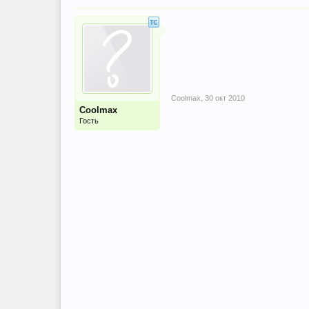
Coolmax
,
30 окт 2010
Coolmax
Гость