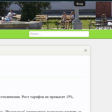
Вход
 отключения. Рост тарифов не превысит 15%,
ща. "Водоканал" ежемесячно вынужден платить за