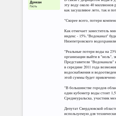
Дункан
эту воду около 40 миллионов 
Гость
как засушливое лето, так и по
"Скорее всего, потери компен
Как отмечает заместитель ми
индекс - 15%."Водоканал" бу
Нязепетровского водохранилищ
"Реальные потери воды на 23
организации выйти в "ноль", 
Представители "Водоканала" 
в середине 2011 года возмож
водоснабжения и водоотведени
этой суммы будет привлечено
"В большинстве городов облас
один кубометр воды стоит 1,5
Среднеуральска, участник ме
Депутат Свердловской област
используемую для технических