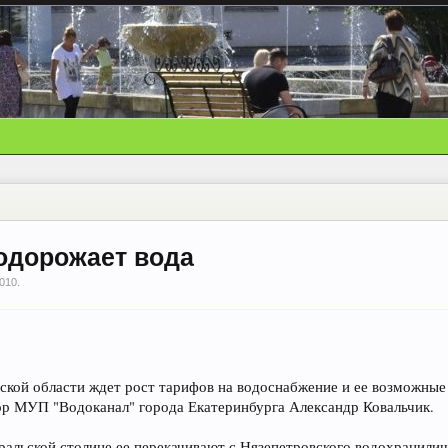
одорожает вода
2010
.
вской области ждет рост тарифов на водоснабжение и ее возможные
р МУП "Водоканал" города Екатеринбурга Александр Ковальчик.
уральской столице ее перекачивают с Нязепетровского водохранили