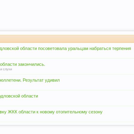
рдловской области посоветовала уральцам набраться терпения
области закончились.
 и слухи
юллетени. Результат удивил
рдловской области
вку ЖКК области к новому отопительному сезону