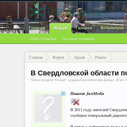
Главная
Галерея
Вебкамеры
Форум
Поиск сообщений
Последние сообщения
Главная
Форум
Архив
Разное
В Свердловской области п
Тема в разделе "
Разное
", создана пользователем
Дункан
,
29 окт 
Пишет JustMedia
В 2011 году жителей Свердло
сообщил генеральный директо
В связи с дефицитом воды в 