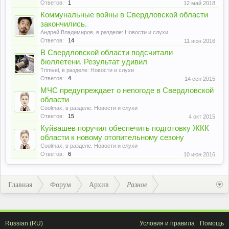
Ответов:
1
12 май 2018
Коммунальные войны в Свердловской области
закончились.
Андрей Владимиров
, в разделе:
Новости и слухи
Ответов:
14
11 июн 2016
В Свердловской области подсчитали
бюллетени. Результат удивил
Trimvel
, в разделе:
Новости и слухи
Ответов:
4
14 сен 2015
МЧС предупреждает о непогоде в Свердловской
области
Coolmax
, в разделе:
Новости и слухи
Ответов:
15
4 окт 2015
Куйвашев поручил обеспечить подготовку ЖКК
области к новому отопительному сезону
Coolmax
, в разделе:
Новости и слухи
Ответов:
6
10 июн 2016
Главная
Форум
Архив
Разное
Russian (RU)
Условия и правила
Помощь