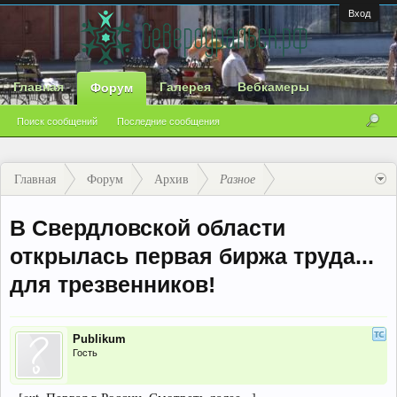
Вход
Главная
Галерея
Вебкамеры
Форум
Поиск сообщений
Последние сообщения
Главная
Форум
Архив
Разное
В Свердловской области
открылась первая биржа труда...
для трезвенников!
Publikum
Гость