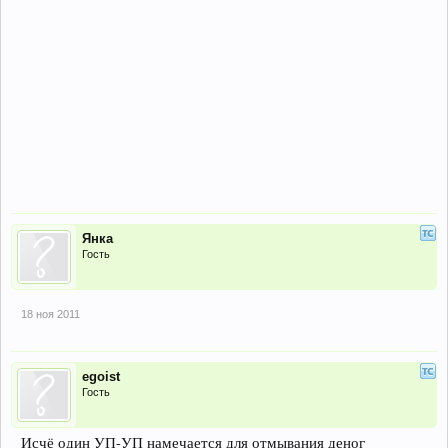
Янка
Гость
18 ноя 2011
egoist
Гость
Исчё один УП-УП намечается для отмывания деног