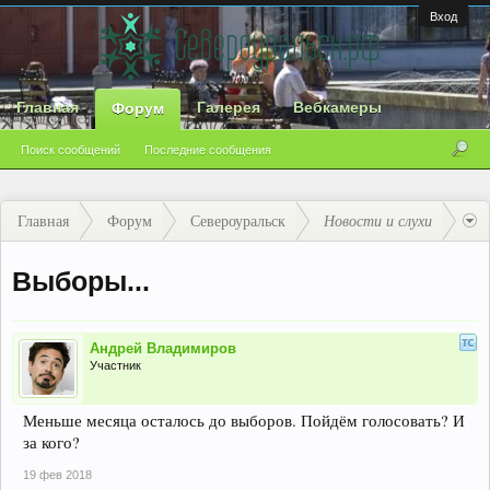
Вход
Главная
Галерея
Вебкамеры
Форум
Поиск сообщений
Последние сообщения
Главная
Форум
Североуральск
Новости и слухи
Выборы...
Андрей Владимиров
Участник
Меньше месяца осталось до выборов. Пойдём голосовать? И
за кого?
19 фев 2018