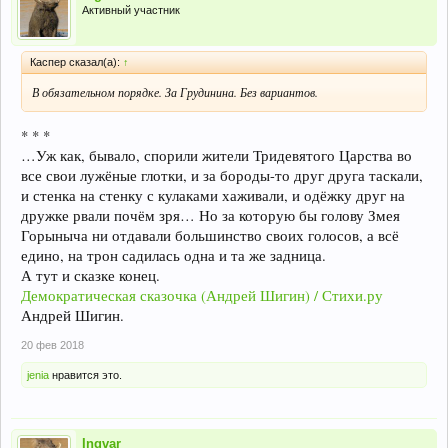
Активный участник
Каспер сказал(а):
↑
В обязательном порядке. За Грудинина. Без вариантов.
* * *
…Уж как, бывало, спорили жители Тридевятого Царства во
все свои лужёные глотки, и за бороды-то друг друга таскали,
и стенка на стенку с кулаками хаживали, и одёжку друг на
дружке рвали почём зря… Но за которую бы голову Змея
Горыныча ни отдавали большинство своих голосов, а всё
едино, на трон садилась одна и та же задница.
А тут и сказке конец.
Демократическая сказочка (Андрей Шигин) / Стихи.ру
Андрей Шигин.
20 фев 2018
jenia
нравится это.
Ingvar