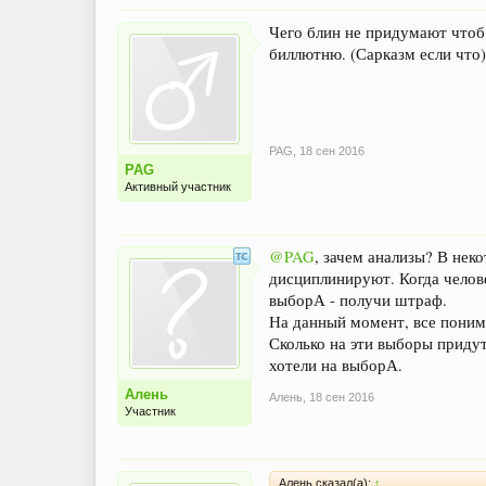
Чего блин не придумают чтоб
биллютню. (Сарказм если что)
PAG
,
18 сен 2016
PAG
Активный участник
@PAG
, зачем анализы? В не
дисциплинируют. Когда челове
выборА - получи штраф.
На данный момент, все понима
Сколько на эти выборы придут
хотели на выборА.
Алень
Алень
,
18 сен 2016
Участник
Алень сказал(а):
↑