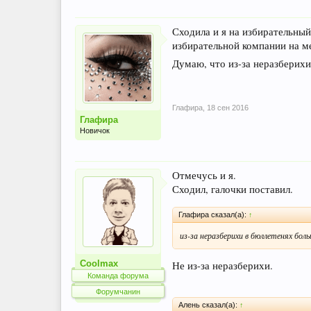
Сходила и я на избирательный
избирательной компании на м
Думаю, что из-за неразберихи
Глафира
,
18 сен 2016
Глафира
Новичок
Отмечусь и я.
Сходил, галочки поставил.
Глафира сказал(а):
↑
из-за неразберихи в бюллетенях бо
Coolmax
Не из-за неразберихи.
Команда форума
Форумчанин
Алень сказал(а):
↑