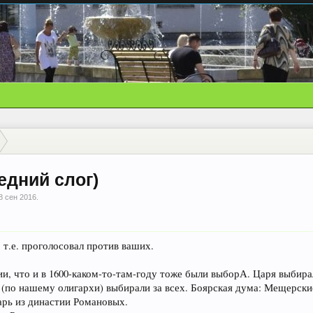
едний слог)
8 сен 2016
.
 т.е. проголосовал против ваших.
и, что и в 1600-каком-то-там-году тоже были выборА. Царя выбира
(по нашему олигархи) выбирали за всех. Боярская дума: Мещерские
рь из династии Романовых.