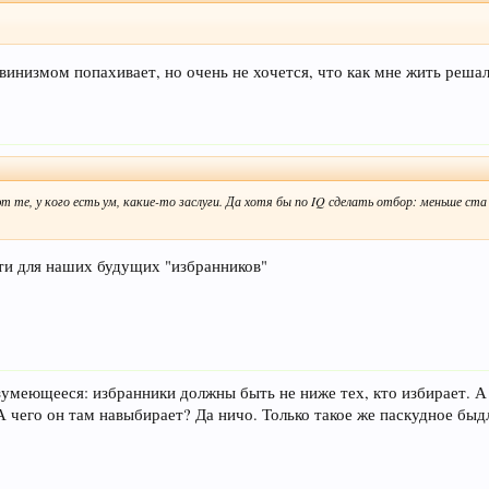
винизмом попахивает, но очень не хочется, что как мне жить реша
те, у кого есть ум, какие-то заслуги. Да хотя бы по IQ сделать отбор: меньше ста 
сти для наших будущих "избранников"
азумеющееся: избранники должны быть не ниже тех, кто избирает. А 
 чего он там навыбирает? Да ничо. Только такое же паскудное быдло