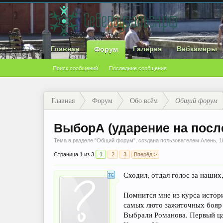
Главная
Галерея
Вебкамеры
Форум
Поиск сообщений
Последние сообщения
Главная
Форум
Обо всём
Общий форум
ВыборА (ударение на посл
Тема в разделе "
Общий форум
", создана пользователем
Алень
,
1
Страница 1 из 3
1
2
3
Вперёд >
Сходил, отдал голос за наших,
Помнится мне из курса истори
самых люто зажиточных бояр 
Выбрали Романова. Первый ца