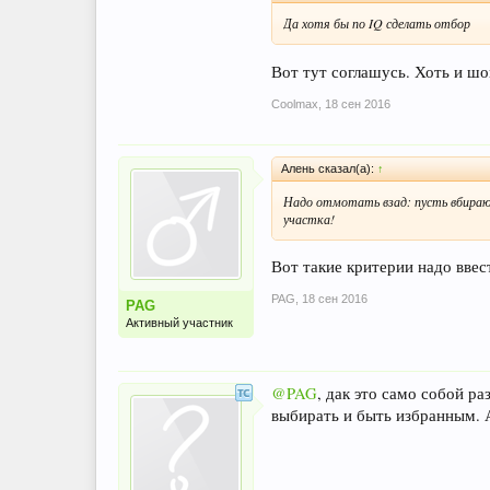
Да хотя бы по IQ сделать отбор
Вот тут соглашусь. Хоть и шо
Coolmax
,
18 сен 2016
Алень сказал(а):
↑
Надо отмотать взад: пусть вбирают 
участка!
Вот такие критерии надо вве
PAG
,
18 сен 2016
PAG
Активный участник
@PAG
, дак это само собой р
выбирать и быть избранным. А