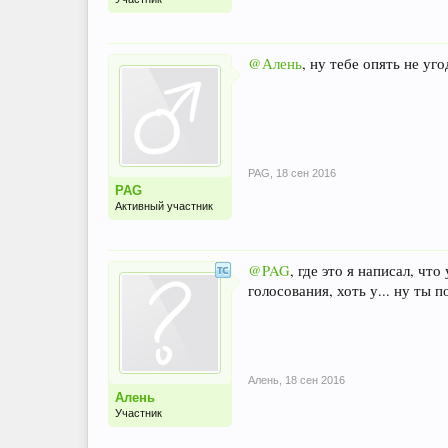
@Алень
, ну тебе опять не уг
PAG
,
18 сен 2016
PAG
Активный участник
@PAG
, где это я написал, чт
голосования, хоть у... ну ты 
Алень
,
18 сен 2016
Алень
Участник