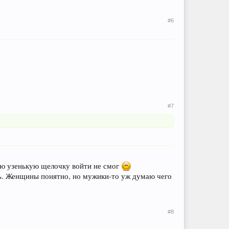
#6
#7
кую узенькую щелочку войти не смог
ль. Женщины понятно, но мужики-то уж думаю чего
#8