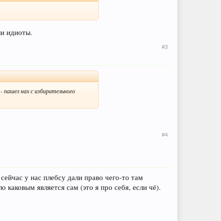
ли идиоты.
#3
- пашел нах с избирательного
#4
сейчас у нас плебсу дали право чего-то там
 каковым является сам (это я про себя, если чё).