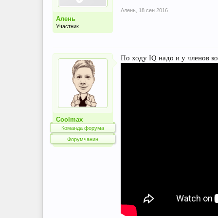
Алень
,
18 сен 2016
Алень
Участник
По ходу IQ надо и у членов к
Coolmax
Команда форума
Форумчанин