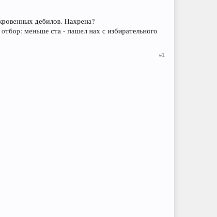
ткровенных дебилов. Нахрена?
ь отбор: меньше ста - пашел нах с избирательного
#1