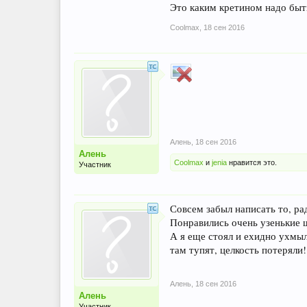
Это каким кретином надо быть,
Coolmax
,
18 сен 2016
Алень
,
18 сен 2016
Алень
Coolmax
и
jenia
нравится это.
Участник
Совсем забыл написать то, ра
Понравились очень узенькие щ
А я еще стоял и ехидно ухмы
там тупят, целкость потеряли!
Алень
,
18 сен 2016
Алень
Участник