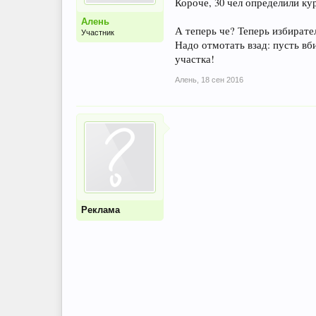
Короче, 30 чел определили кур
Алень
А теперь че? Теперь избирате
Участник
Надо отмотать взад: пусть вби
участка!
Алень
,
18 сен 2016
Реклама