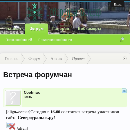
Вход
Главная
Галерея
Вебкамеры
Форум
Поиск сообщений
Последние сообщения
Главная
Форум
Архив
Прочее
Встреча форумчан
Coolmax
Гость
16-00
[align=center]Сегодня в
состоится встреча участников
Североуральск.ру
сайта
!
[/align]