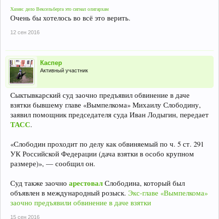
Хазин: дело Вексельберга это сигнал олигархам
Очень бы хотелось во всё это верить.
12 сен 2016
Каспер
Активный участник
Сыктывкарский суд заочно предъявил обвинение в даче
взятки бывшему главе «Вымпелкома» Михаилу Слободину,
заявил помощник председателя суда Иван Лодыгин, передает
ТАСС
.
«Слободин проходит по делу как обвиняемый по ч. 5 ст. 291
УК Российской Федерации (дача взятки в особо крупном
размере)», — сообщил он.
арестовал
Суд также заочно
Слободина, который был
объявлен в международный розыск.
Экс-главе «Вымпелкома»
заочно предъявили обвинение в даче взятки
15 сен 2016