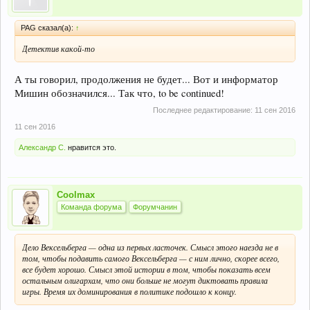
PAG сказал(а):
↑
Детектив какой-то
А ты говорил, продолжения не будет... Вот и информатор
Мишин обозначился... Так что, to be continued!
Последнее редактирование:
11 сен 2016
11 сен 2016
Александр С.
нравится это.
Coolmax
Команда форума
Форумчанин
Дело Вексельберга — одна из первых ласточек. Смысл этого наезда не в
том, чтобы подавить самого Вексельберга — с ним лично, скорее всего,
все будет хорошо. Смысл этой истории в том, чтобы показать всем
остальным олигархам, что они больше не могут диктовать правила
игры. Время их доминирования в политике подошло к концу.