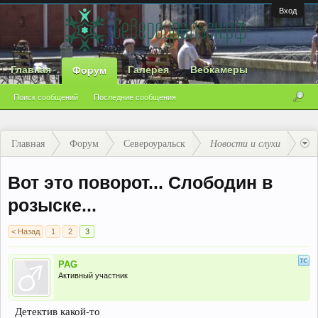
Вход
Главная
Галерея
Вебкамеры
Форум
Поиск сообщений
Последние сообщения
Главная
Форум
Североуральск
Новости и слухи
Вот это поворот... Слободин в
розыске...
< Назад
1
2
3
PAG
Активный участник
Детектив какой-то