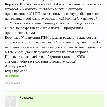
Коротко. Прошло заседание ГЖИ и общественной палаты на
котором УК области, пытались внести некоторые
предложения в 354 ПП, на что получили «мудрый» совет от
начальника профильного отдела ГЖИ Ирины Ступниковой:
… Можно оказать ненадлежащую услугу по содержанию
жилья, не сократив при этом плату, – продолжила
представитель ГЖИ.
Если уж в Управлении ГЖИ области раздают такие советы,
то что уж ждать от начальника Серовского отделения ГЖИ г-
на Тренихина мы все с вами видим воочию. А некоторые, и я
в том числе, даже получают ответы на свои вопросы.
Приложить сюда действия Администрации и КЭРа и
ситуация обретает состояние полного хаоса!
Ау-у-у-у-у-у!!!!
Куды прёмся???
источник
20 мар 2015
Реклама