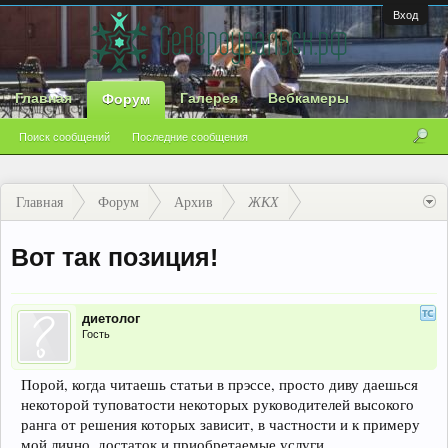
Вход
Главная
Галерея
Вебкамеры
Форум
Поиск сообщений
Последние сообщения
Главная
Форум
Архив
ЖКХ
Вот так позиция!
диетолог
Гость
Порой, когда читаешь статьи в прэссе, просто диву даешься
некоторой туповатости некоторых руководителей высокого
ранга от решения которых зависит, в частности и к примеру
мой лично, достаток и приобретаемые услуги.