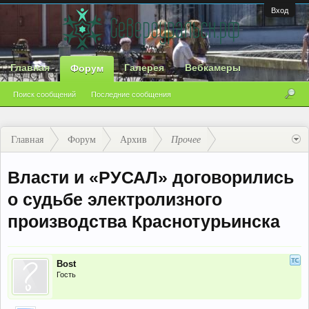
Вход
Главная
Галерея
Вебкамеры
Форум
Поиск сообщений
Последние сообщения
Главная
Форум
Архив
Прочее
Власти и «РУСАЛ» договорились
о судьбе электролизного
производства Краснотурьинска
Bost
Гость