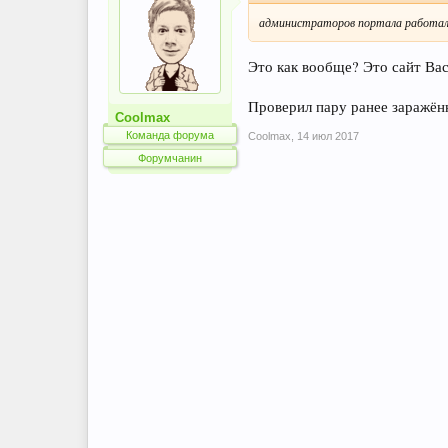
администраторов портала работал 
Это как вообще? Это сайт Ва
Проверил пару ранее заражённы
Coolmax
Команда форума
Coolmax
,
14 июл 2017
Форумчанин