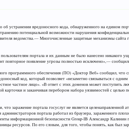
об устранении вредоносного кода, обнаруженного на едином порта
странению потенциальной возможности нарушения конфиденциальн
вителя ведомства.— Многочисленные защитные механизмы сайта г
 пользователям портала и их данным не было нанесено никакого ущ
нт повторное появление угрозы полностью исключено»,— сообщили
ого программного обеспечения (ПО) «Доктор Веб» сообщил, что сп
доносный код, который позволяет «незаметно связываться с одним 
естное частное лицо». «В ответ с этих доменов может поступить л
й карточки и заканчивая перебором набора уязвимостей с целью п
, что заражение портала госуслуг не является целенаправленной ат
ли администраторов портала работал из браузера, зараженного пл
денты информационной безопасности Group-IB Александр Калинин п
ницы ресурсов. По его словам, для того, чтобы понять, как был з