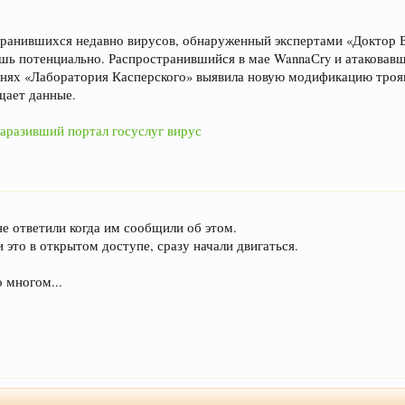
транившихся недавно вирусов, обнаруженный экспертами «Доктор В
ишь потенциально. Распространившийся в мае WannaСry и атаковавш
нях «Лаборатория Касперского» выявила новую модификацию трояна
щает данные.
аразивший портал госуслуг вирус
е ответили когда им сообщили об этом.
и это в открытом доступе, сразу начали двигаться.
о многом...