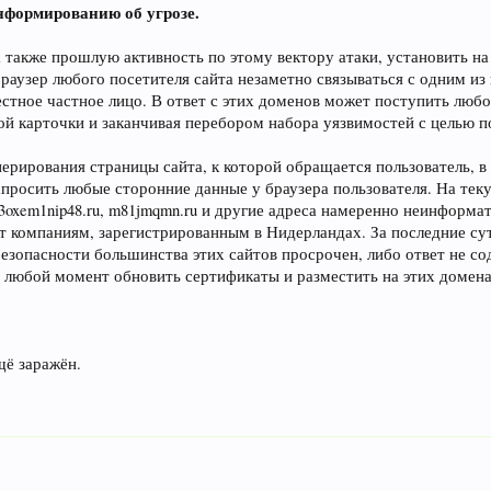
нформированию об угрозе.
а также прошлую активность по этому вектору атаки, установить н
раузер любого посетителя сайта незаметно связываться с одним из
естное частное лицо. В ответ с этих доменов может поступить люб
й карточки и заканчивая перебором набора уязвимостей с целью по
ерирования страницы сайта, к которой обращается пользователь, в 
апросить любые сторонние данные у браузера пользователя. На те
3oxem1nip48.ru, m81jmqmn.ru и другие адреса намеренно неинформ
т компаниям, зарегистрированным в Нидерландах. За последние су
безопасности большинства этих сайтов просрочен, либо ответ не со
 любой момент обновить сертификаты и разместить на этих домен
щё заражён.