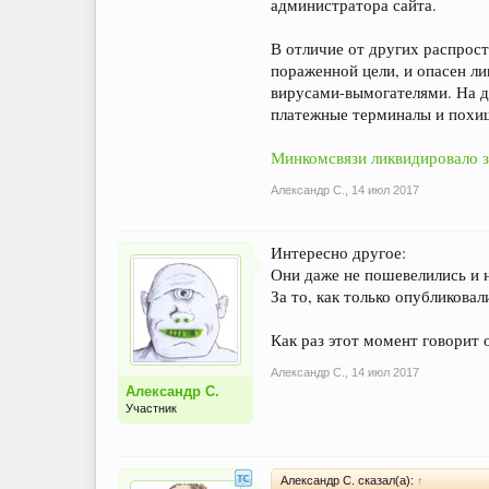
администратора сайта.
В отличие от других распрос
пораженной цели, и опасен л
вирусами-вымогателями. На д
платежные терминалы и похи
Минкомсвязи ликвидировало з
Александр С.
,
14 июл 2017
Интересно другое:
Они даже не пошевелились и н
За то, как только опубликовал
Как раз этот момент говорит 
Александр С.
,
14 июл 2017
Александр С.
Участник
Александр С. сказал(а):
↑