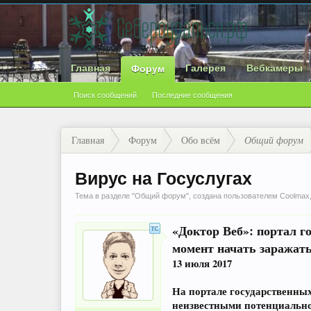
Главная
Галерея
Вебкамеры
Форум
Поиск сообщений
Последние сообщения
Главная
Форум
Обо всём
Общий форум
Вирус на Госуслугах
Тема в разделе "
Общий форум
", создана пользователем
Coolmax
«Доктор Веб»: портал г
момент начать заражат
13 июля 2017
На портале государственных
неизвестными потенциально