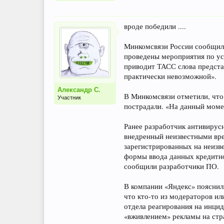
вроде победили ....
Минкомсвязи России сообщило 
проведены мероприятия по у
приводит ТАСС слова предста
практически невозможной».
Александр С.
В Минкомсвязи отметили, что
Участник
пострадали. «На данный моме
Ранее разработчик антивирусн
внедренный неизвестными вре
зарегистрированных на неизв
формы ввода данных кредитно
сообщили разработчики ПО.
В компании «Яндекс» пояснили
что кто-то из модераторов и
отдела реагирования на инци
«вживлением» рекламы на стра