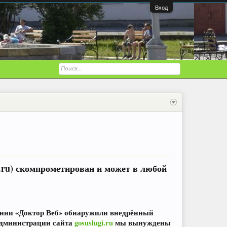
Вход
i.ru) скомпрометирован и может в любой
пании «Доктор Веб» обнаружили внедрённый
 администрации сайта
gosuslugi.ru
мы вынуждены