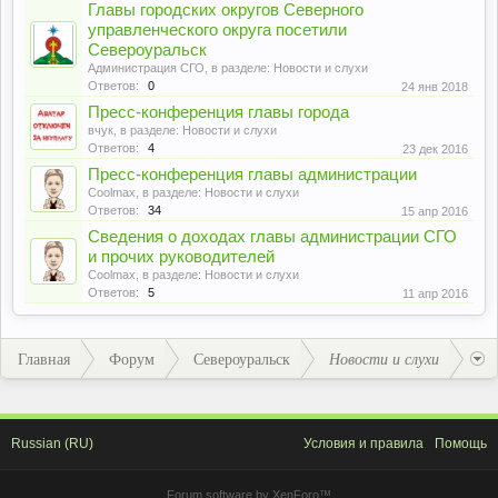
Главы городских округов Северного
управленческого округа посетили
Североуральск
Администрация СГО
, в разделе:
Новости и слухи
Ответов:
0
24 янв 2018
Пресс-конференция главы города
вчук
, в разделе:
Новости и слухи
Ответов:
4
23 дек 2016
Пресс-конференция главы администрации
Coolmax
, в разделе:
Новости и слухи
Ответов:
34
15 апр 2016
Сведения о доходах главы администрации СГО
и прочих руководителей
Coolmax
, в разделе:
Новости и слухи
Ответов:
5
11 апр 2016
Главная
Форум
Североуральск
Новости и слухи
Russian (RU)
Условия и правила
Помощь
Forum software by XenForo™