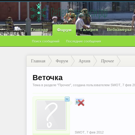
Главная
Галерея
Вебкамеры
Форум
Поиск сообщений
Последние сообщения
Главная
Форум
Архив
Прочее
Веточка
Тема в разделе "
Прочее
", создана пользователем
SWOT
,
7 фев 2
SWOT
,
7 фев 2012