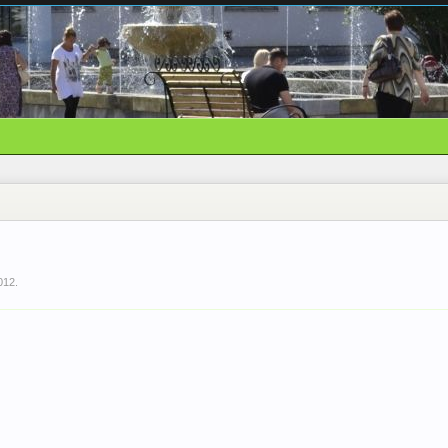
012
.