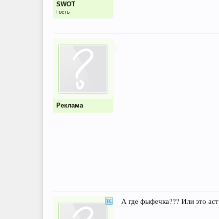
SWOT
Гость
Реклама
А где фыфечка??? Или это астр