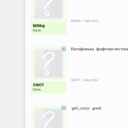
МЯФф
,
7 фев 2012
МЯФф
Гость
Натафынька, фыфечки вестной о
SWOT
,
7 фев 2012
SWOT
Гость
:girl_crazy: :good: