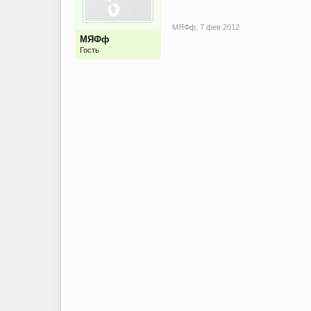
МЯФф
,
7 фев 2012
МЯФф
Гость