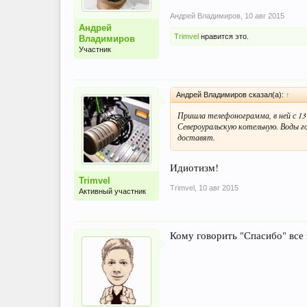
Андрей Владимиров
,
10 авг 2015
Андрей
Trimvel
нравится это.
Владимиров
Участник
Андрей Владимиров сказал(а):
↑
Пришла телефонограмма, в ней с 13
Североуральскую котельную. Воды го
доставят.
Идиотизм!
Trimvel
Trimvel
,
10 авг 2015
Активный участник
Кому говорить "Спасибо" все