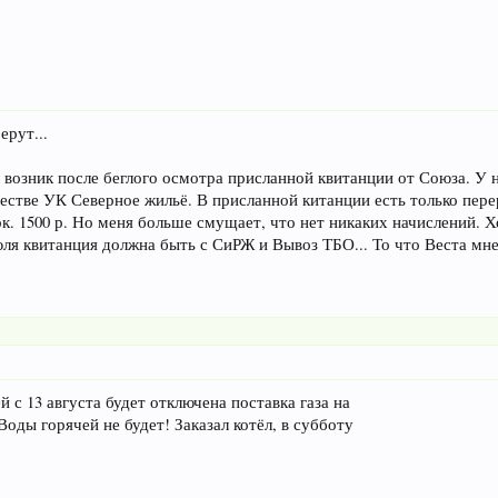
ерут...
 возник после беглого осмотра присланной квитанции от Союза. У н
честве УК Северное жильё. В присланной китанции есть только пе
. 1500 р. Но меня больше смущает, что нет никаких начислений. Х
юля квитанция должна быть с СиРЖ и Вывоз ТБО... То что Веста мне 
 с 13 августа будет отключена поставка газа на
оды горячей не будет! Заказал котёл, в субботу