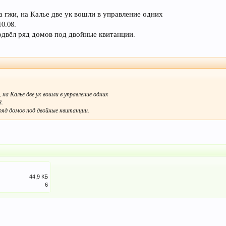
а гжи, на Калье две ук вошли в управление одних
0.08.
одвёл ряд домов под двойные квитанции.
на Калье две ук вошли в управление одних
8.
ряд домов под двойные квитанции.
44,9 КБ
6