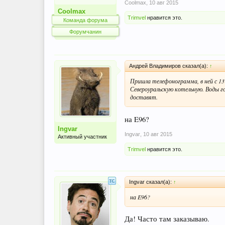
Coolmax
,
10 авг 2015
Coolmax
Trimvel
нравится это.
Команда форума
Форумчанин
Андрей Владимиров сказал(а):
↑
Пришла телефонограмма, в ней с 13
Североуральскую котельную. Воды го
доставят.
на E96?
Ingvar
Ingvar
,
10 авг 2015
Активный участник
Trimvel
нравится это.
Ingvar сказал(а):
↑
на E96?
Да! Часто там заказываю.