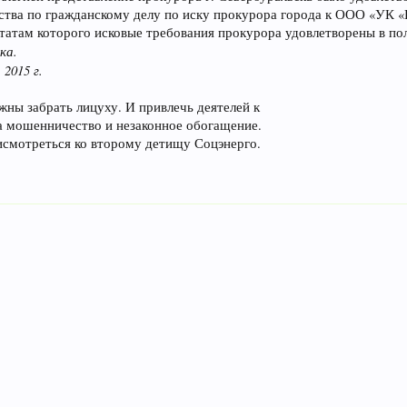
ства по гражданскому делу по иску прокурора города к ООО «УК «
ьтатам которого исковые требования прокурора удовлетворены в по
ка.
2015 г.
жны забрать лицуху. И привлечь деятелей к
за мошенничество и незаконное обогащение.
смотреться ко второму детищу Соцэнерго.