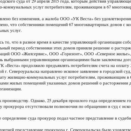
одского суда от 29 апреля 2015 года, которым действия управляю
о-коммунальных услуг потребителям, проживающим в 67 многоквар
авлено без изменения, а жалоба ООО «УК Веста» без удовлетворени
лено, что собственники помещений 67 многоквартирных домов с ко
ьных услуг.
сь то, что в разное время в качестве управляющей организации с
ьный период собственники этих домов приняли решение о расторже
заций ООО «Жилсервис», ООО «Горизонт», ООО «Северное жилье»
вь выбранными управляющими организациями были заключены дог
УК «Веста» продолжило предъявлять потребителям счета на оплату
ой г. Североуральска направлено исковое заявление в городской су
лату жилищно-коммунальных услуг потребителям, проживающим в 6
ками жилых помещений указанных домов решений о расторжении д
рганизации.
 производству. Однако, 25 декабря прошлого года определением го
у прокурора отсутствовали полномочия по обращению в суд с иском
ое определение суда прокурор подал частное представление в суде
оллегией представление прокурора г. Североуральска было удовлет