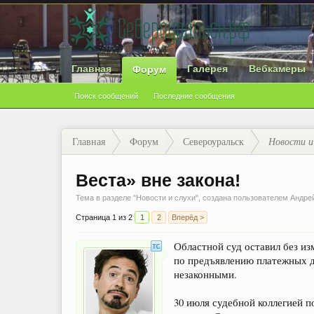
Главная
Галерея
Вебкамеры
Форум
Поиск сообщений
Последние сообщения
Главная
Форум
Североуральск
Новости и
Веста» вне закона!
Тема в разделе "
Новости и слухи
", создана пользователем
Андре
Страница 1 из 2
1
2
Вперёд >
Областной суд оставил без и
по предъявлению платежных 
незаконными.
30 июля судебной коллегией 