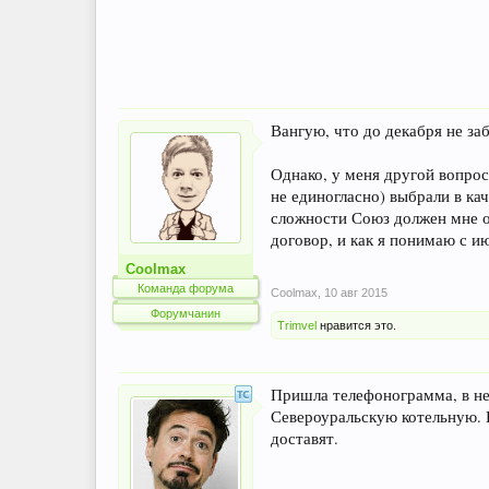
Вангую, что до декабря не заб
Однако, у меня другой вопрос
не единогласно) выбрали в ка
сложности Союз должен мне ок
договор, и как я понимаю с и
Coolmax
Команда форума
Coolmax
,
10 авг 2015
Форумчанин
Trimvel
нравится это.
Пришла телефонограмма, в ней
Североуральскую котельную. В
доставят.