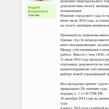
решениеСевероуральского гор
документовна оплату жилищн
Андрей
незаконными.
Владимиров
Решение городского суда ост
Участник
июне-июле 2014 года, установ
на оплату жилищно-коммунал
Причиной их появления явило
Однако спустя непродолжител
качествеуправляющих органи
Между собственниками и вно
работе. Вместе с тем, ООО «
21 июля 2014 года прокуратур
платежных документов на оп
моментапринятия собственни
выборе новой управляющей о
Иск прокурора принят судом к
прекращено.По мнению суда, 
порядке ч. 1 ст.45 ГПК РФ.
26 декабря 2014 года на данн
суда.
4 марта 2015 года судебной к