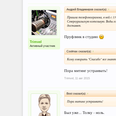
Андрей Владимиров сказал(а):
↑
Пришла телефонограмма, в ней с 13
Североуральскую котельную. Воды го
доставят.
Пруфлинк в студию
Trimvel
Активный участник
Coolmax сказал(а):
↑
Кому говорить "Спасибо" все знаю
Пора митинг устраивать!
Trimvel
,
11 авг 2015
Bost сказал(а):
↑
Пора митинг устраивать!
Был уже... Толку - ноль.