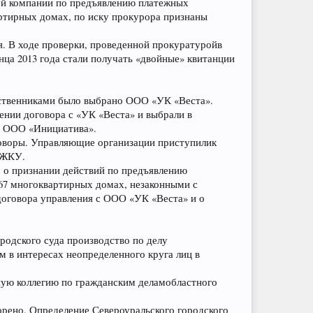
щей компании по предъявлению платежных
тирных домах, по иску прокурора признаны
я. В ходе проверки, проведенной прокуратуройв
нца 2013 года стали получать «двойные» квитанции
обственниками было выбрано ООО «УК «Веста».
нии договора с «УК «Веста» и выбрали в
, ООО «Инициатива».
оворы. Управляющие организации приступилик
 ЖКУ.
д, о признании действий по предъявлению
7 многоквартирных домах, незаконными с
оговора управления с ООО «УК «Веста» и о
родского суда производство по делу
 в интересах неопределенного круга лиц в
бную коллегию по гражданским деламобластного
ворено. Определение Североуральского городского