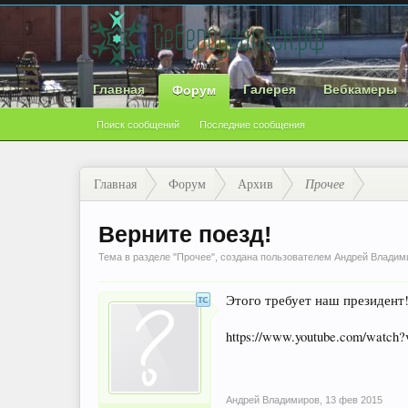
Главная
Галерея
Вебкамеры
Форум
Поиск сообщений
Последние сообщения
Главная
Форум
Архив
Прочее
Верните поезд!
Тема в разделе "
Прочее
", создана пользователем
Андрей Владим
Этого требует наш президент
https://www.youtube.com/watch
Андрей Владимиров
,
13 фев 2015