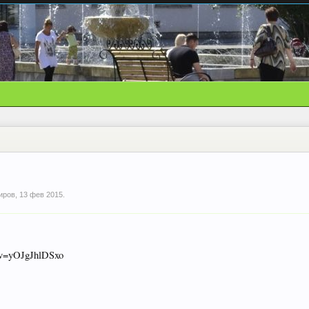
иров
,
13 фев 2015
.
!
?v=yOJgJhlDSxo