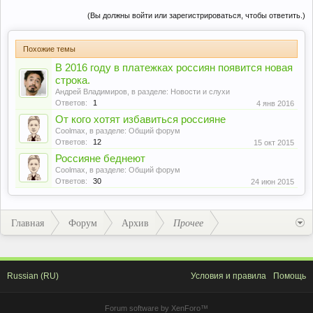
(Вы должны войти или зарегистрироваться, чтобы ответить.)
Похожие темы
В 2016 году в платежках россиян появится новая
строка.
Андрей Владимиров
, в разделе:
Новости и слухи
Ответов:
1
4 янв 2016
От кого хотят избавиться россияне
Coolmax
, в разделе:
Общий форум
Ответов:
12
15 окт 2015
Россияне беднеют
Coolmax
, в разделе:
Общий форум
Ответов:
30
24 июн 2015
Главная
Форум
Архив
Прочее
Russian (RU)
Условия и правила
Помощь
Forum software by XenForo™