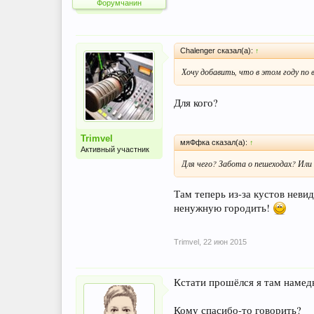
Форумчанин
Chalenger сказал(а):
↑
Хочу добавить, что в этом году по
Для кого?
Trimvel
мяФфка сказал(а):
↑
Активный участник
Для чего? Забота о пешеходах? Ил
Там теперь из-за кустов неви
ненужную городить!
Trimvel
,
22 июн 2015
Кстати прошёлся я там намедн
Кому спасибо-то говорить?