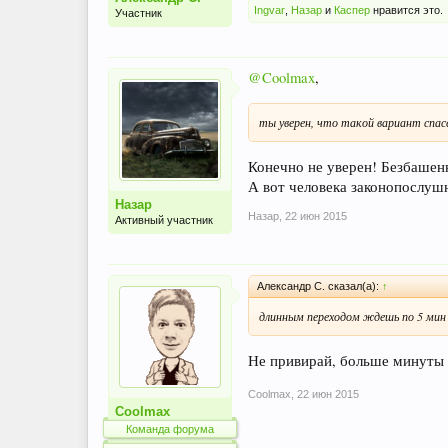
Ingvar
,
Назар
и
Каспер
нравится это.
Участник
@Coolmax
,
ты уверен, что такой вариант спа
Конечно не уверен! Безбашенн
А вот человека законопослушн
Назар
Назар
,
22 июн 2015
Активный участник
Александр С. сказал(а):
↑
длинным переходом ждешь по 5 мин
Не привирай, больше минуты 
Coolmax
,
22 июн 2015
Coolmax
Команда форума