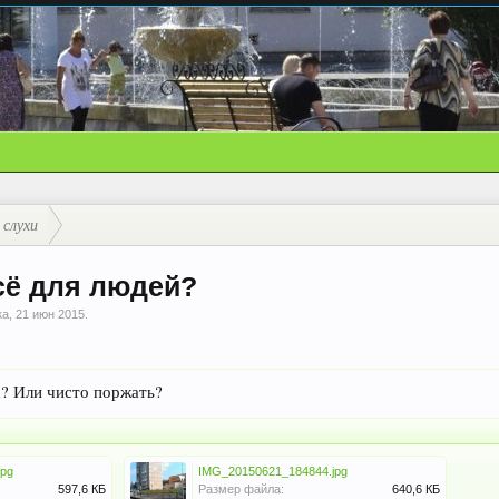
 слухи
всё для людей?
ка
,
21 июн 2015
.
х? Или чисто поржать?
jpg
IMG_20150621_184844.jpg
597,6 КБ
Размер файла:
640,6 КБ