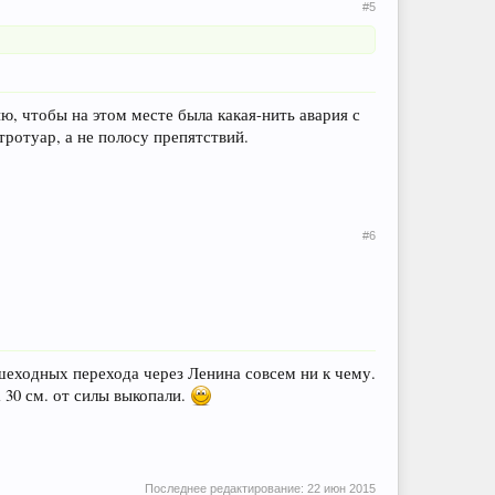
#5
ню, чтобы на этом месте была какая-нить авария с
ротуар, а не полосу препятствий.
#6
шеходных перехода через Ленина совсем ни к чему.
 30 см. от силы выкопали.
Последнее редактирование:
22 июн 2015