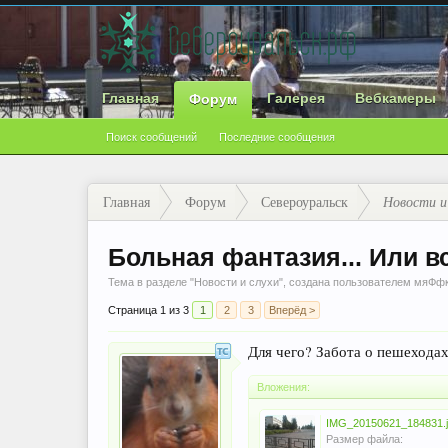
Главная
Галерея
Вебкамеры
Форум
Поиск сообщений
Последние сообщения
Главная
Форум
Североуральск
Новости и
Больная фантазия... Или 
Тема в разделе "
Новости и слухи
", создана пользователем
мяФф
Страница 1 из 3
1
2
3
Вперёд >
Для чего? Забота о пешехода
Вложения:
IMG_20150621_184831.
Размер файла: