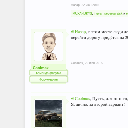
Назар
,
22 июн 2015
MUXANUKYS
,
Ingvar
,
severouralsk
и
е
@Назар
, в этом месте люди д
перейти дорогу придётся на 20
Coolmax
,
22 июн 2015
Coolmax
Команда форума
Форумчанин
@Coolmax
, Пусть, для кого-т
Я, лично, за второй вариант!