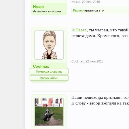
Назар
,
22 июн 2015
Назар
Каспер
нравится это.
Активный участник
@Назар
, ты уверен, что тако
пешеходами. Кроме того, раз 
Coolmax
,
22 июн 2015
Coolmax
Команда форума
Форумчанин
Наши пешеходы признают толь
К слову - забор вкопали на та