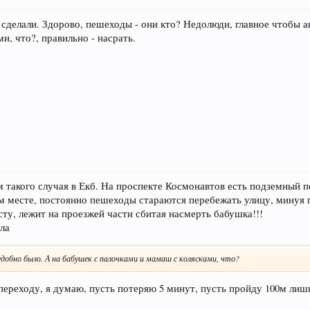
о сделали. Здорово, пешеходы - они кто? Недолюди, главное чтобы
и, что?, правильно - насрать.
м такого случая в Екб. На проспекте Космонавтов есть подземный 
том месте, постоянно пешеходы стараются перебежать улицу, минуя 
есту, лежит на проезжей части сбитая насмерть бабушка!!!
ла
удобно было. А на бабушек с палочками и мамаш с колясками, что?
переходу, я думаю, пусть потеряю 5 минут, пусть пройду 100м лиш