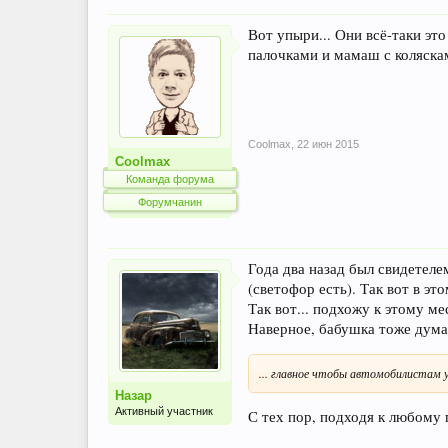
Вот упыри... Они всё-таки эт
палочками и мамаш с коляскам
Coolmax
,
22 июн 2015
Coolmax
Команда форума
Форумчанин
Года два назад был свидетеле
(светофор есть). Так вот в э
Так вот... подхожу к этому м
Наверное, бабушка тоже дума
... главное чтобы автомобилистам 
Назар
Активный участник
С тех пор, подходя к любому 