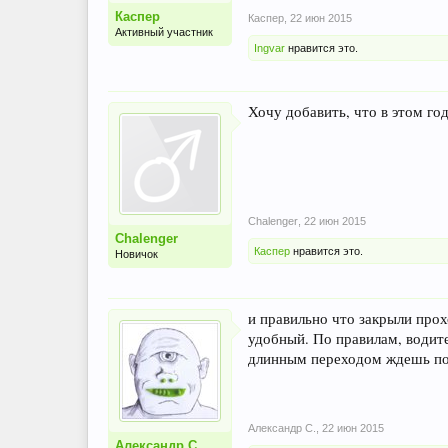
Каспер
Каспер
,
22 июн 2015
Активный участник
Ingvar
нравится это.
Хочу добавить, что в этом г
Chalenger
,
22 июн 2015
Chalenger
Каспер
нравится это.
Новичок
и правильно что закрыли прох
удобный. По правилам, водите
длинным переходом ждешь по
Александр С.
,
22 июн 2015
Александр С.