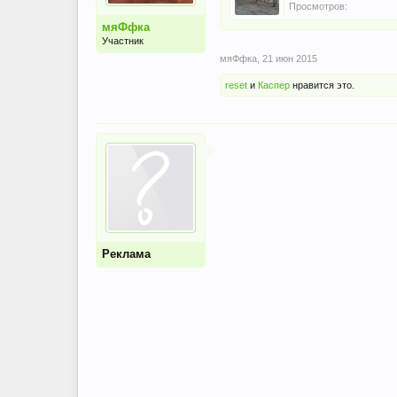
Просмотров:
мяФфка
Участник
мяФфка
,
21 июн 2015
reset
и
Каспер
нравится это.
Реклама