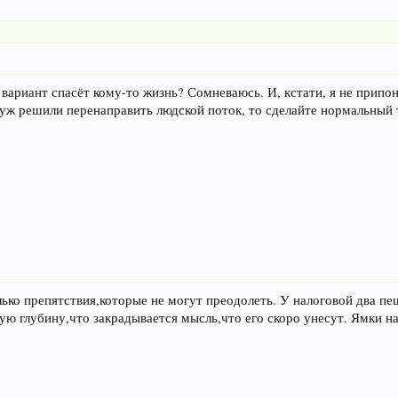
й вариант спасёт кому-то жизнь? Сомневаюсь. И, кстати, я не припо
уж решили перенаправить людской поток, то сделайте нормальный т
ко препятствия,которые не могут преодолеть. У налоговой два пе
кую глубину,что закрадывается мысль,что его скоро унесут. Ямки на