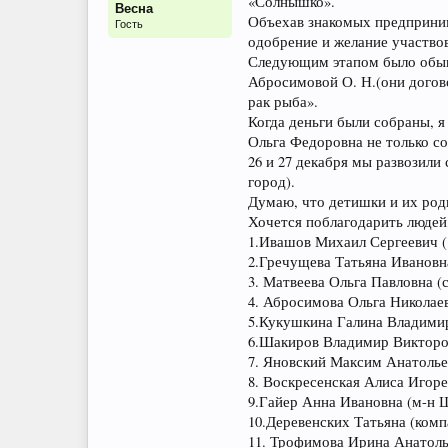
«Солнышко».
Весна
Объехав знакомых предпринима
Гость
одобрение и желание участвов
Следующим этапом было обыгр
Абросимовой О. Н.(они догово
рак рыба».
Когда деньги были собраны, я
Ольга Федоровна не только со
26 и 27 декабря мы развозили
город).
Думаю, что детишки и их род
Хочется поблагодарить людей,
1.Ивашов Михаил Сергеевич (
2.Гречущева Татьяна Ивановн
3. Матвеева Ольга Павловна (
4. Абросимова Ольга Николае
5.Кукушкина Галина Владими
6.Шакиров Владимир Виктор
7. Яновский Максим Анатолье
8. Воскресенская Алиса Игоре
9.Гайер Анна Ивановна (м-н 
10.Деревенских Татьяна (ком
11. Трофимова Ирина Анатол