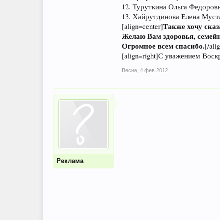
12. Туруткина Ольга Федоров
13. Хайрутдинова Елена Муст
Также хочу сказ
[align=center]
Желаю Вам здоровья, семейн
Огромное всем спасибо.
[/ali
[align=right]С уважением Воскр
Весна
,
4 фев 2012
Реклама