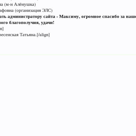
на (м-н Алёнушка)
афовна (организация ЭЛС)
ать администратору сайта - Максиму, огромное спасибо за наше
ого благополучия, удачи!
gn]
есенская Татьяна.[/align]