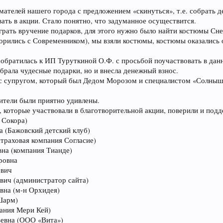
телей нашего города с предложением «скинуться», т.е. собрать де
ать в акции. Стало понятно, что задуманное осуществится.
ать вручение подарков, для этого нужно было найти костюмы Сне
рились с Современником), мы взяли костюмы, костюмы оказались оч
 обратилась к ИП Туруткиной О.Ф. с просьбой поучаствовать в дан
брала чудесные подарки, но и внесла денежный взнос.
 с супругом, который был Дедом Морозом и специалистом «Солнышко
ители были приятно удивлены.
 которые участвовали в благотворительной акции, поверили и подд
 Сокора)
а (Бажовский детский клуб)
страховая компания Согласие)
вна (компания Тианде)
ровна
ович
вич (администратор сайта)
вна (м-н Орхидея)
Шарм)
пания Мери Кей)
ьевна (ООО «Вита»)