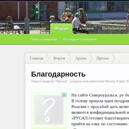
Главная
Галерея
Вебкамеры
Форум
Поиск сообщений
Последние сообщения
Главная
Форум
Архив
Прочее
Благодарность
Тема в разделе "
Прочее
", создана пользователем
Весна
,
4 фев 2
На сайте Североуральск. ру б
В голову пришла идея поздра
Розалии с просьбой дать коли
являются конфиденциальной и
«РУСАЛ готовит благотворите
прийти на елку по состоянию 