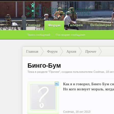
Главная
Галерея
Вебкамеры
Форум
Поиск сообщений
Последние сообщения
Главная
Форум
Архив
Прочее
Бинго-Бум
Тема в разделе "
Прочее
", создана пользователем
Coolmax
,
18 окт
Как я и говорил, Бинго Бум с
Но кого волнует мораль, когда
Coolmax
,
18 окт 2013