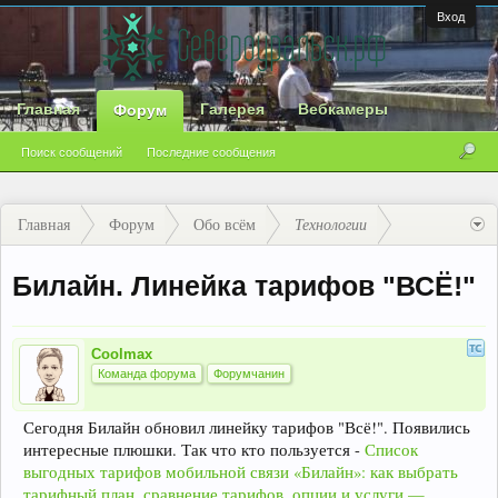
Вход
Главная
Галерея
Вебкамеры
Форум
Поиск сообщений
Последние сообщения
Главная
Форум
Обо всём
Технологии
Билайн. Линейка тарифов "ВСЁ!"
Coolmax
Команда форума
Форумчанин
Сегодня Билайн обновил линейку тарифов "Всё!". Появились
интересные плюшки. Так что кто пользуется -
Список
выгодных тарифов мобильной связи «Билайн»: как выбрать
тарифный план, сравнение тарифов, опции и услуги —